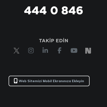
444 0 846
444 0 TİM
TAKİP EDİN
Web Sitemizi Mobil Ekranınıza Ekleyin