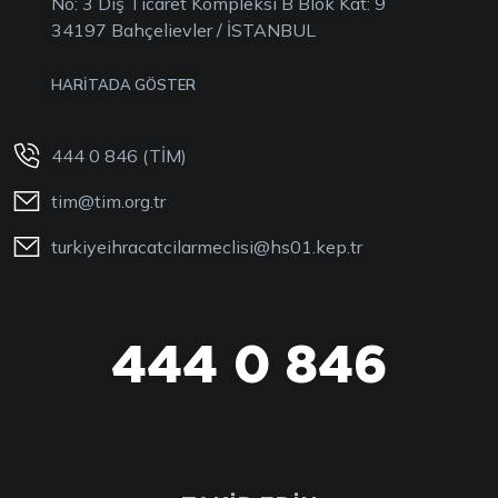
No: 3 Dış Ticaret Kompleksi B Blok Kat: 9
34197 Bahçelievler / İSTANBUL
HARİTADA GÖSTER
444 0 846 (TİM)
tim@tim.org.tr
turkiyeihracatcilarmeclisi@hs01.kep.tr
444 0 846