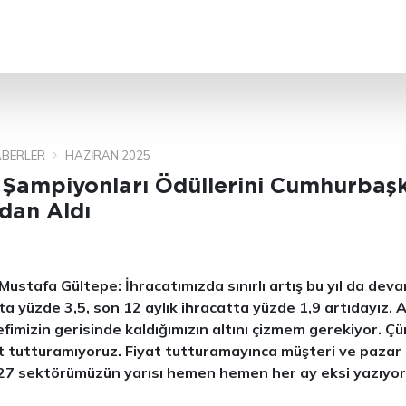
ARA
BERLER
HAZIRAN 2025
n Şampiyonları Ödüllerini Cumhurbaş
dan Aldı
ustafa Gültepe: İhracatımızda sınırlı artış bu yıl da dev
tta yüzde 3,5, son 12 aylık ihracatta yüzde 1,9 artıdayız. 
efimizin gerisinde kaldığımızın altını çizmem gerekiyor. Ç
t tutturamıyoruz. Fiyat tutturamayınca müşteri ve pazar
27 sektörümüzün yarısı hemen hemen her ay eksi yazıyor