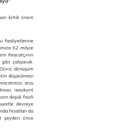
ıyız”
aman kritik önem
ı faaliyetlerine
ımıza 62 milyar
hem ihracatçının
gibi çalışacak.
 Döviz dönüşüm
etin düşürülmesi
racatımızı arzu
lması, reeskont
ızın düşük faizli
suretle devreye
da fırsatları da
her şeyden önce