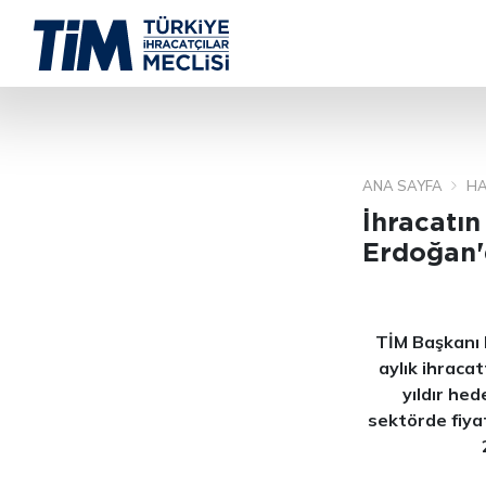
ANA SAYFA
HA
İhracatı
Erdoğan'
TİM Başkanı M
aylık ihraca
yıldır hed
sektörde fiya