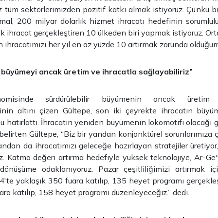
z tüm sektörlerimizden pozitif katkı almak istiyoruz. Çünkü 
 mal, 200 milyar dolarlık hizmet ihracatı hedefinin sorumlul
ok ihracat gerçekleştiren 10 ülkeden biri yapmak istiyoruz. Ort
in ihracatımızı her yıl en az yüzde 10 artırmak zorunda olduğum
r büyümeyi ancak üretim ve ihracatla sağlayabiliriz”
nomisinde sürdürülebilir büyümenin ancak üretim 
inin altını çizen Gültepe, son iki çeyrekte ihracatın büyü
u hatırlattı. İhracatın yeniden büyümenin lokomotifi olacağı
i belirten Gültepe, “Biz bir yandan konjonktürel sorunlarımız
andan da ihracatımızı geleceğe hazırlayan stratejiler üretiyor,
z. Katma değeri artırma hedefiyle yüksek teknolojiye, Ar-Ge
 dönüşüme odaklanıyoruz. Pazar çeşitliliğimizi artırmak 
4'te yaklaşık 350 fuara katılıp, 135 heyet programı gerçekleşt
ara katılıp, 158 heyet programı düzenleyeceğiz.” dedi.