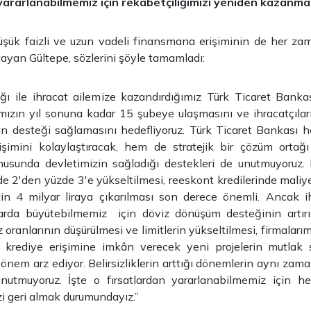
yararlanabilmemiz için rekabetçiliğimizi yeniden kazanmal
düşük faizli ve uzun vadeli finansmana erişiminin de her z
ulayan Gültepe, sözlerini şöyle tamamladı:
ığı ile ihracat ailemize kazandırdığımız Türk Ticaret Bankas
mızın yıl sonuna kadar 15 şubeye ulaşmasını ve ihracatçılar
an desteği sağlamasını hedefliyoruz. Türk Ticaret Bankası 
şimini kolaylaştıracak, hem de stratejik bir çözüm ortağı 
usunda devletimizin sağladığı destekleri de unutmuyoruz.
e 2'den yüzde 3'e yükseltilmesi, reeskont kredilerinde maliy
tin 4 milyar liraya çıkarılması son derece önemli. Ancak ih
larda büyütebilmemiz için döviz dönüşüm desteğinin artırı
z oranlarının düşürülmesi ve limitlerin yükseltilmesi, firmalarım
 krediye erişimine imkân verecek yeni projelerin mutlak 
önem arz ediyor. Belirsizliklerin arttığı dönemlerin aynı zaman
 unutmuyoruz. İşte o fırsatlardan yararlanabilmemiz için 
zi geri almak durumundayız.”