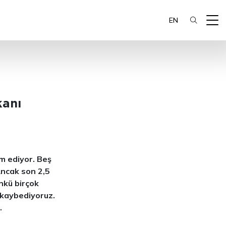
EN
kanı
am ediyor. Beş
Ancak son 2,5
ünkü birçok
 kaybediyoruz.
.