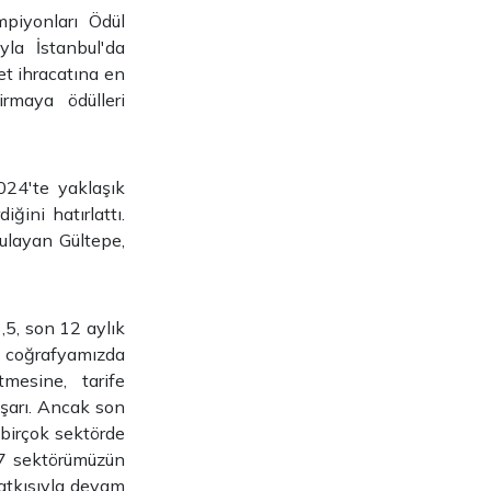
mpiyonları Ödül
la İstanbul'da
et ihracatına en
rmaya ödülleri
024'te yaklaşık
ğini hatırlattı.
ulayan Gültepe,
3,5, son 12 aylık
ın coğrafyamızda
mesine, tarife
şarı. Ancak son
 birçok sektörde
 27 sektörümüzün
katkısıyla devam