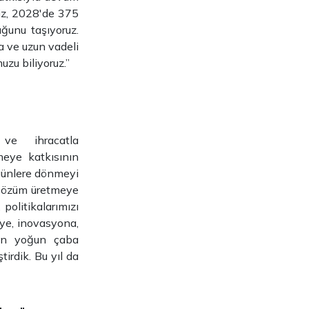
biz, 2028'de 375
uğunu taşıyoruz.
a ve uzun vadeli
uzu biliyoruz.”
ve ihracatla
meye katkısının
 günlere dönmeyi
a çözüm üretmeye
 politikalarımızı
'ye, inovasyona,
için yoğun çaba
irdik. Bu yıl da