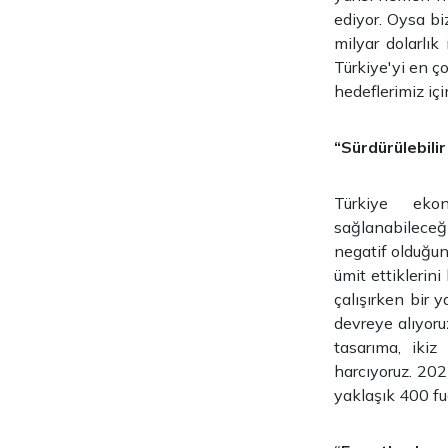
ediyor. Oysa bi
milyar dolarlık
Türkiye'yi en ç
hedeflerimiz iç
“Sürdürülebili
Türkiye eko
sağlanabileceğ
negatif olduğun
ümit ettiklerin
çalışırken bir y
devreye alıyoru
tasarıma, ikiz
harcıyoruz. 202
yaklaşık 400 fu