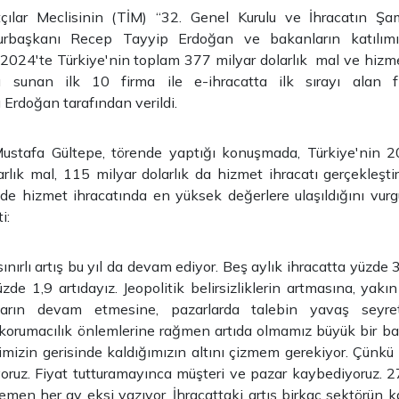
tçılar Meclisinin (TİM) “32. Genel Kurulu ve İhracatın Şa
urbaşkanı Recep Tayyip Erdoğan ve bakanların katılımıy
i. 2024'te Türkiye'nin toplam 377 milyar dolarlık mal ve hizm
ı sunan ilk 10 firma ile e-ihracatta ilk sırayı alan fi
Erdoğan tarafından verildi.
stafa Gültepe, törende yaptığı konuşmada, Türkiye'nin 2
rlık mal, 115 milyar dolarlık da hizmet ihracatı gerçekleştirdi
 hizmet ihracatında en yüksek değerlere ulaşıldığını vurg
i:
ınırlı artış bu yıl da devam ediyor. Beş aylık ihracatta yüzde 
üzde 1,9 artıdayız. Jeopolitik belirsizliklerin artmasına, yak
ların devam etmesine, pazarlarda talebin yavaş seyret
 korumacılık önlemlerine rağmen artıda olmamız büyük bir ba
fimizin gerisinde kaldığımızın altını çizmem gerekiyor. Çünkü
yoruz. Fiyat tutturamayınca müşteri ve pazar kaybediyoruz.
men her ay eksi yazıyor. İhracattaki artış birkaç sektörün 