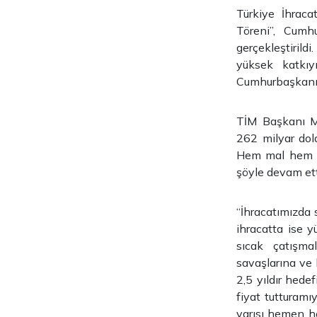
Türkiye İhraca
Töreni”, Cumh
gerçekleştirild
yüksek katkıy
Cumhurbaşkanı 
TİM Başkanı Mu
262 milyar dola
Hem mal hem de
şöyle devam ett
“İhracatımızda s
ihracatta ise y
sıcak çatışma
savaşlarına ve
2,5 yıldır hede
fiyat tutturamı
yarısı hemen he