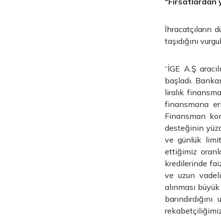
“Fırsatlardan 
İhracatçıların 
taşıdığını vurg
“İGE A.Ş aracıl
başladı. Banka
liralık finansm
finansmana eri
Finansman kon
desteğinin yüzd
ve günlük limi
ettiğimiz oran
kredilerinde fai
ve uzun vadeli
alınması büyük 
barındırdığını
rekabetçiliğimi