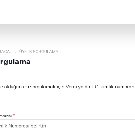
ARA
RACAT
ÜYELIK SORGULAMA
orgulama
ye olduğunuzu sorgulamak için Vergi ya da T.C. kimlik numaranı
*
umarası