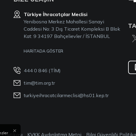
Türkiye İhracatçılar Meclisi
Yenibosna Merkez Mahallesi Sanayi
TA
Caddesi No: 3 Dış Ticaret Kompleksi B Blok
Kat: 9 34197 Bahçelievler / İSTANBUL
HARİTADA GÖSTER
444 0 846 (TİM)
tim@tim.org.tr
turkiyeihracatcilarmeclisi@hs01.kep.tr
×
ezler
 Politikası
KVKK Aydınlatma Metni
Bilgi Güvenliği Politika