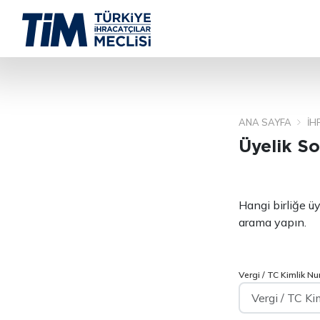
ANA SAYFA
İH
Üyelik S
Hangi birliğe ü
arama yapın.
Vergi / TC Kimlik N