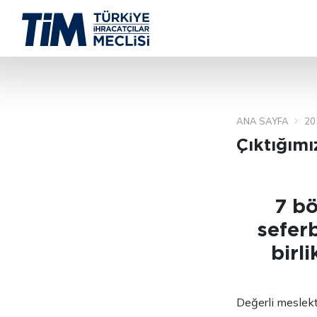
ANA SAYFA
20
Çıktığım
7 bö
seferb
birli
Değerli meslek