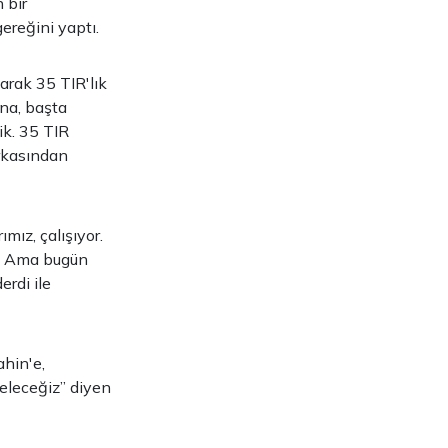
 bir
gereğini yaptı.
larak 35 TIR'lık
na, başta
ik. 35 TIR
arkasından
mız, çalışıyor.
r. Ama bugün
erdi ile
hin'e,
eleceğiz” diyen