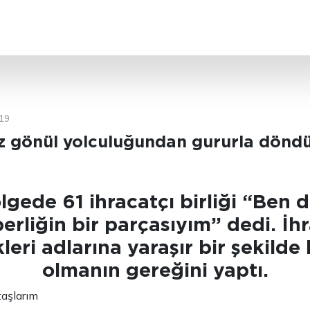
ARA
19
ız gönül yolculuğundan gururla dönd
lgede 61 ihracatçı birliği “Ben 
erliğin bir parçasıyım” dedi. İh
kleri adlarına yaraşır bir şekilde 
olmanın gereğini yaptı.
taşlarım