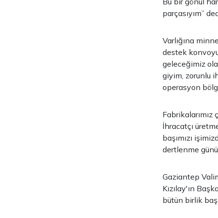
Bu bir gönül har
parçasıyım” dedi
Varlığına minnet
destek konvoyu
geleceğimiz ola
giyim, zorunlu 
operasyon bölge
Fabrikalarımız ç
İhracatçı üret
başımızı işimiz
dertlenme günü
Gaziantep Valim
Kızılay'ın Başk
bütün birlik ba