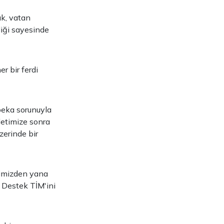
ak, vatan
liği sayesinde
r bir ferdi
 beka sorunuyla
letimize sonra
zerinde bir
timizden yana
a Destek TİM'ini