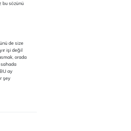
z bu sözünü
rünü de size
ır işi değil
asmak, orada
r sahada
 BU ay
r şey