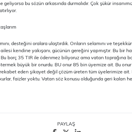
e geliyorsa bu sözün arkasında durmalıdır. Çok şükür insanımı
tırlıyor.
taşlarım
amını, desteğini oralara ulaştırdık. Onların selamını ve teşekkü
 ailesi kendine yakışanı, gücünün gereğini yapmıştır. Bu bir hay
 Bu borç 35 TIR ile ödenmez biliyoruz ama vatan toprağına b
termek büyük bir onurdu. BU onur 85 bin üyemize ait. Bu onu
, rekabet eden şikayet değil çözüm üreten tüm üyelerimize ait.
rlar, faizler yoktu. Vatan söz konusu olduğunda geri kalan he
PAYLAŞ