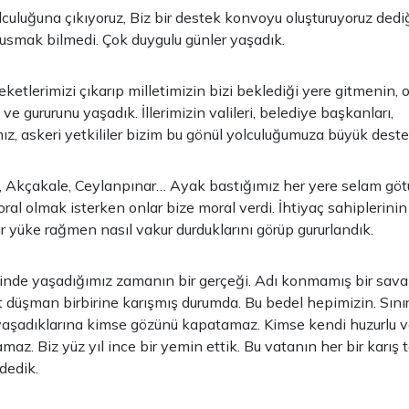
olculuğuna çıkıyoruz, Biz bir destek konvoyu oluşturuyoruz ded
susmak bilmedi. Çok duygulu günler yaşadık.
eketlerimizi çıkarıp milletimizin bizi beklediği yere gitmenin, 
ve gururunu yaşadık. İllerimizin valileri, belediye başkanları,
, askeri yetkililer bizim bu gönül yolculuğumuza büyük destek
s, Akçakale, Ceylanpınar… Ayak bastığımız her yere selam göt
l olmak isterken onlar bize moral verdi. İhtiyaç sahiplerinin
ır yüke rağmen nasıl vakur durduklarını görüp gururlandık.
çinde yaşadığımız zamanın bir gerçeği. Adı konmamış bir sava
 düşman birbirine karışmış durumda. Bu bedel hepimizin. Sını
yaşadıklarına kimse gözünü kapatamaz. Kimse kendi huzurlu v
az. Biz yüz yıl ince bir yemin ettik. Bu vatanın her bir karış 
dedik.