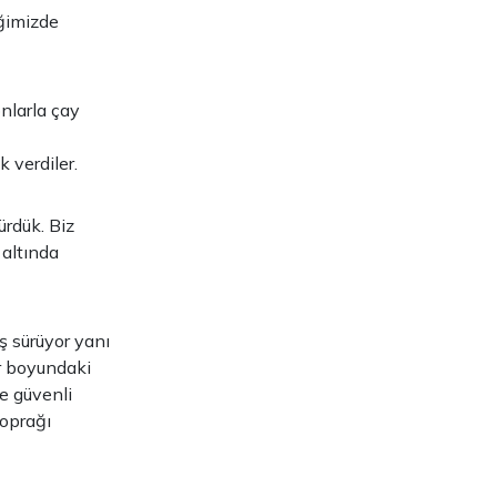
iğimizde
onlarla çay
 verdiler.
ürdük. Biz
 altında
ş sürüyor yanı
r boyundaki
e güvenli
toprağı