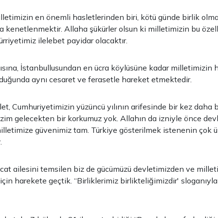
lletimizin en önemli hasletlerinden biri, kötü günde birlik olm
a kenetlenmektir. Allaha şükürler olsun ki milletimizin bu özel
rriyetimiz ilelebet payidar olacaktır.
sına, İstanbullusundan en ücra köylüsüne kadar milletimizin he
uğunda aynı cesaret ve ferasetle hareket etmektedir.
llet, Cumhuriyetimizin yüzüncü yılının arifesinde bir kez daha
Bizim gelecekten bir korkumuz yok. Allahın da izniyle önce dev
lletimize güvenimiz tam. Türkiye gösterilmek istenenin çok ü
.
acat ailesini temsilen biz de gücümüzü devletimizden ve mille
in harekete geçtik. “Birliklerimiz birlikteliğimizdir' sloganıyl