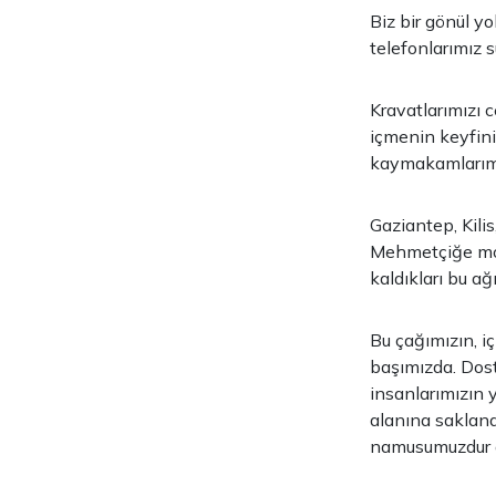
Biz bir gönül y
telefonlarımız 
Kravatlarımızı c
içmenin keyfini 
kaymakamlarımız
Gaziantep, Kili
Mehmetçiğe mora
kaldıkları bu ağ
Bu çağımızın, i
başımızda. Dost
insanlarımızın 
alanına saklanam
namusumuzdur 