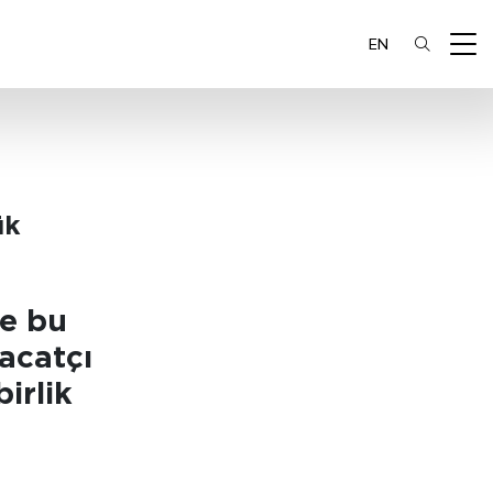
EN
ük
de bu
racatçı
birlik