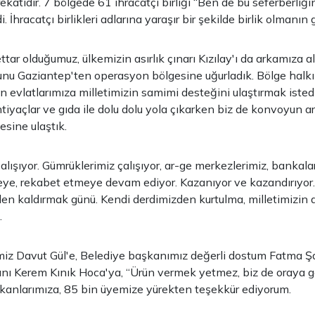
ekatıdır. 7 bölgede 61 ihracatçı birliği “Ben de bu seferberliğin
. İhracatçı birlikleri adlarına yaraşır bir şekilde birlik olmanın 
tar olduğumuz, ülkemizin asırlık çınarı Kızılay'ı da arkamıza a
nu Gaziantep'ten operasyon bölgesine uğurladık. Bölge halkı
n evlatlarımıza milletimizin samimi desteğini ulaştırmak isted
ihtiyaçlar ve gıda ile dolu dolu yola çıkarken biz de konvoyun 
sine ulaştık.
alışıyor. Gümrüklerimiz çalışıyor, ar-ge merkezlerimiz, bankaları
meye, rekabet etmeye devam ediyor. Kazanıyor ve kazandırıyo
den kaldırmak günü. Kendi derdimizden kurtulma, milletimizin d
.
iz Davut Gül'e, Belediye başkanımız değerli dostum Fatma Şa
anı Kerem Kınık Hoca'ya, “Ürün vermek yetmez, biz de oraya g
şkanlarımıza, 85 bin üyemize yürekten teşekkür ediyorum.