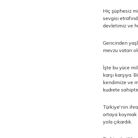
Hiç şüphesiz mi
sevgisi etrafınd
devletimiz ve hü
Gencinden yaşlı
mevzu vatan old
İşte bu yüce mi
karşı karşıya. 
kendimize ve mi
kudrete sahiptir
Türkiye'nin ihr
ortaya koymak iç
yola çıkardık.