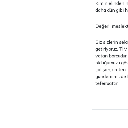
Kimin elinden n
daha dün gibi ha
Değerli meslek
Biz sizlerin sel
getiriyoruz. TİM
vatan borcudur.
olduğumuzu gös
çalışan, üreten
gündemimizde ku
teferruattır.