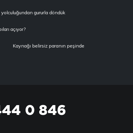
l yolculuğundan gururla döndük
ları açıyor?
Kaynağı belirsiz paranın peşinde
444 0 846
444 0 TİM