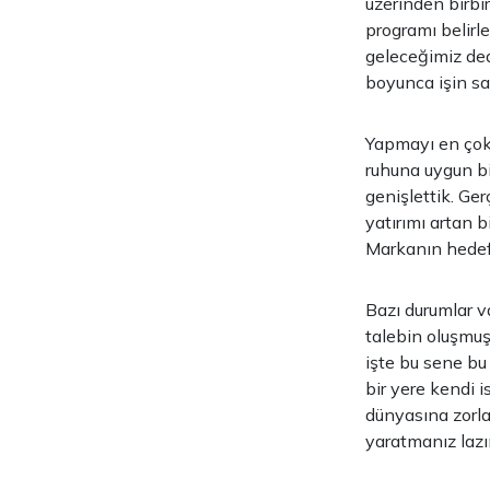
üzerinden birbir
programı belirle
geleceğimiz ded
boyunca işin sah
Yapmayı en çok 
ruhuna uygun bir
genişlettik. Ge
yatırımı artan b
Markanın hedefi 
Bazı durumlar v
talebin oluşmuş
işte bu sene bu 
bir yere kendi i
dünyasına zorla
yaratmanız lazı