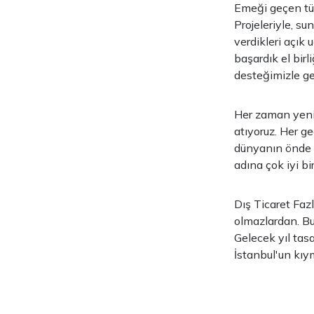
Emeği geçen tüm
Projeleriyle, s
verdikleri açık
başardık el birl
desteğimizle g
Her zaman yeni f
atıyoruz. Her g
dünyanın önde 
adına çok iyi b
Dış Ticaret Faz
olmazlardan. Bu
Gelecek yıl tasa
İstanbul'un kıy