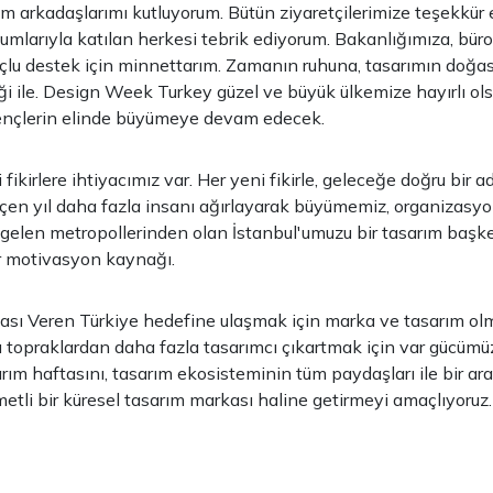
 arkadaşlarımı kutluyorum. Bütün ziyaretçilerimize teşekkür 
unumlarıyla katılan herkesi tebrik ediyorum. Bakanlığımıza, bür
 uçlu destek için minnettarım. Zamanın ruhuna, tasarımın doğas
iği ile. Design Week Turkey güzel ve büyük ülkemize hayırlı ols
ençlerin elinde büyümeye devam edecek.
ikirlere ihtiyacımız var. Her yeni fikirle, geleceğe doğru bir 
eçen yıl daha fazla insanı ağırlayarak büyümemiz, organizasy
gelen metropollerinden olan İstanbul'umuzu bir tasarım baş
ir motivasyon kaynağı.
lası Veren Türkiye hedefine ulaşmak için marka ve tasarım o
 topraklardan daha fazla tasarımcı çıkartmak için var gücümüzl
rım haftasını, tasarım ekosisteminin tüm paydaşları ile bir ara
metli bir küresel tasarım markası haline getirmeyi amaçlıyoruz.