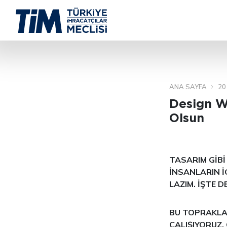
ANA SAYFA
20
Design W
Olsun
TASARIM GİBİ
İNSANLARIN İ
LAZIM. İŞTE 
BU TOPRAKLA
ÇALIŞIYORUZ.