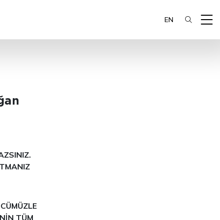
EN
ğan
ZSINIZ.
ATMANIZ
ÜCÜMÜZLE
İNİN TÜM