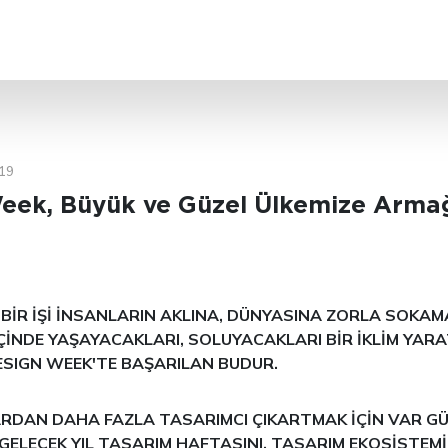
ARA
19
eek, Büyük ve Güzel Ülkemize Arma
 BİR İŞİ İNSANLARIN AKLINA, DÜNYASINA ZORLA SOKAMA
ÇİNDE YAŞAYACAKLARI, SOLUYACAKLARI BİR İKLİM YAR
DESIGN WEEK'TE BAŞARILAN BUDUR.
RDAN DAHA FAZLA TASARIMCI ÇIKARTMAK İÇİN VAR G
 GELECEK YIL TASARIM HAFTASINI, TASARIM EKOSİSTEM