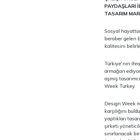
PAYDAŞLARI İ
TASARIM MARK
Sosyal hayattan
beraber gelen b
kalitesini belir
Türkiye'nin ihra
armağan ediyoru
aşmış tasarımcı
Week Turkey.
Design Week mar
karşılığını buld
yaptıkları tasa
şirketi yönetici
sınırlanacak bi