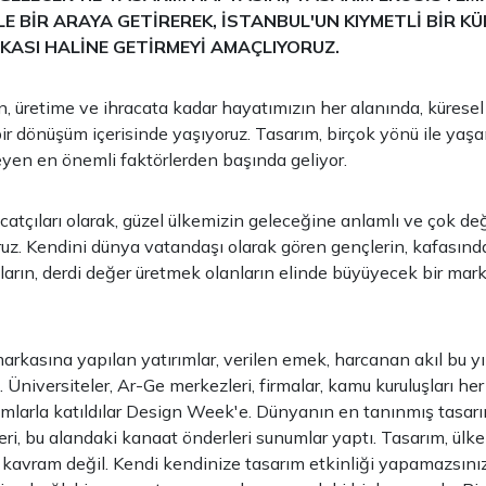
LE BİR ARAYA GETİREREK, İSTANBUL'UN KIYMETLİ BİR K
ASI HALİNE GETİRMEYİ AMAÇLIYORUZ.
, üretime ve ihracata kadar hayatımızın her alanında, küresel 
ir dönüşüm içerisinde yaşıyoruz. Tasarım, birçok yönü ile yaş
leyen en önemli faktörlerden başında geliyor.
catçıları olarak, güzel ülkemizin geleceğine anlamlı ve çok değ
z. Kendini dünya vatandaşı olarak gören gençlerin, kafasındak
ların, derdi değer üretmek olanların elinde büyüyecek bir mar
kasına yapılan yatırımlar, verilen emek, harcanan akıl bu yıl
u. Üniversiteler, Ar-Ge merkezleri, firmalar, kamu kuruluşları he
rımlarla katıldılar Design Week'e. Dünyanın en tanınmış tasarım
leri, bu alandaki kanaat önderleri sunumlar yaptı. Tasarım, ülkel
r kavram değil. Kendi kendinize tasarım etkinliği yapamazsınız