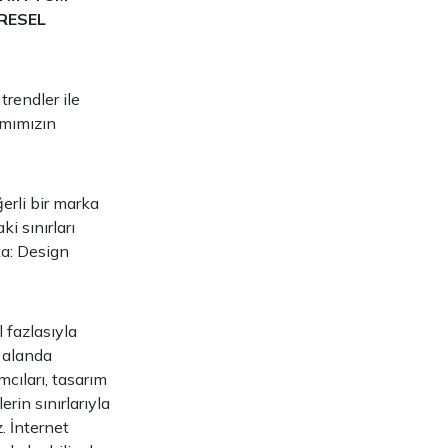
ÜRESEL
trendler ile
amımızın
erli bir marka
i sınırları
ka: Design
 fazlasıyla
r alanda
cıları, tasarım
erin sınırlarıyla
. İnternet