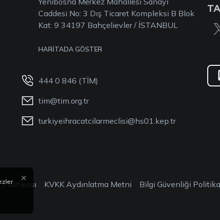
Yenibosna Merkez Mahallesi Sanayi
TA
Caddesi No: 3 Dış Ticaret Kompleksi B Blok
Kat: 9 34197 Bahçelievler / İSTANBUL
HARİTADA GÖSTER
444 0 846 (TİM)
tim@tim.org.tr
turkiyeihracatcilarmeclisi@hs01.kep.tr
×
ezler
 Politikası
KVKK Aydınlatma Metni
Bilgi Güvenliği Politika