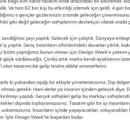
ine bağlı kim varsa tasarım onlar arasındaki bir kavramdır. Biz
dik. Ve tam 62 bin kişi bu etkinliği izlemek için geldi. 4 gün 
iğimiz o gençler gözlerimizin önünde geleceğin çimentosunu k
ibi gibi değil geleceğin sahiplerinin destekçisi olarak orada ça
sevdiğimiz şeyi yaptık. Gelecek için çalıştık. Dünyaya enteg
 iş yaptık. Genç insanların zihinlerindeki duvarları yıktık, bakı
rçi bizim yaptığımız bunun olması için Design Week'e yatırım
ir güçle sürdüreceğiz. Çünkü artık marka kendi ayaklarının üzer
olan tasarımcılar gelip teslim aldılar emanetlerini.
ardır ki yukarıdan aşağı bir etkiyle yönetemezsiniz. Dip dalga
 olması gerekir. Hani derler ya insanın içinden gelecek diye.
kırılmayı yaşadı. Gerçek sahipleri gelip bu markayı sahiplendi.
stekleri dışında toplayamazsınız. Tasarım gibi bir işi insanların
 sokamazsınız. İnsanların içinde yaşayacakları, soluyacakları b
m. İşte Design Week'te başarılan budur.