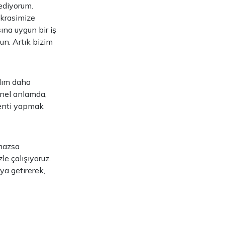
ediyorum.
okrasimize
ına uygun bir iş
un. Artık bizim
adım daha
onel anlamda,
kenti yapmak
lmazsa
e çalışıyoruz.
ya getirerek,