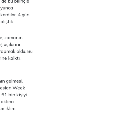
 de bu bilinçle
boyunca
ardılar. 4 gün
lıştık.
re, zamanın
ş açılarını
 yapmak oldu. Bu
ine kalktı.
nın gelmesi,
 Design Week
 61 bin kişiyi
 aklına,
ir iklim