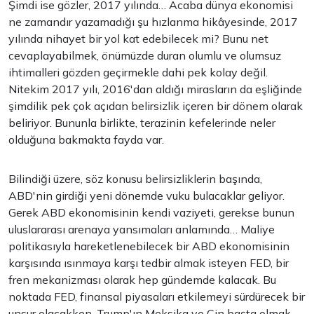
Şimdi ise gözler, 2017 yılında… Acaba dünya ekonomisi
ne zamandır yazamadığı şu hızlanma hikâyesinde, 2017
yılında nihayet bir yol kat edebilecek mi? Bunu net
cevaplayabilmek, önümüzde duran olumlu ve olumsuz
ihtimalleri gözden geçirmekle dahi pek kolay değil.
Nitekim 2017 yılı, 2016'dan aldığı mirasların da eşliğinde
şimdilik pek çok açıdan belirsizlik içeren bir dönem olarak
beliriyor. Bununla birlikte, terazinin kefelerinde neler
olduğuna bakmakta fayda var.
Bilindiği üzere, söz konusu belirsizliklerin başında,
ABD'nin girdiği yeni dönemde vuku bulacaklar geliyor.
Gerek ABD ekonomisinin kendi vaziyeti, gerekse bunun
uluslararası arenaya yansımaları anlamında… Maliye
politikasıyla hareketlenebilecek bir ABD ekonomisinin
karşısında ısınmaya karşı tedbir almak isteyen FED, bir
fren mekanizması olarak hep gündemde kalacak. Bu
noktada FED, finansal piyasaları etkilemeyi sürdürecek bir
unsur olacakken, Trump'ın Meksika ve Çin başta olmak