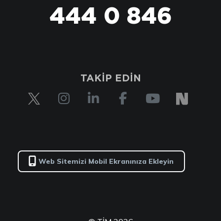
444 0 846
444 0 TİM
TAKİP EDİN
Web Sitemizi Mobil Ekranınıza Ekleyin