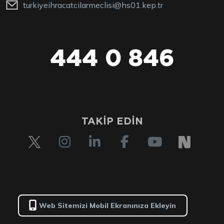
turkiyeihracatcilarmeclisi@hs01.kep.tr
444 0 846
444 0 TİM
TAKİP EDİN
Web Sitemizi Mobil Ekranınıza Ekleyin