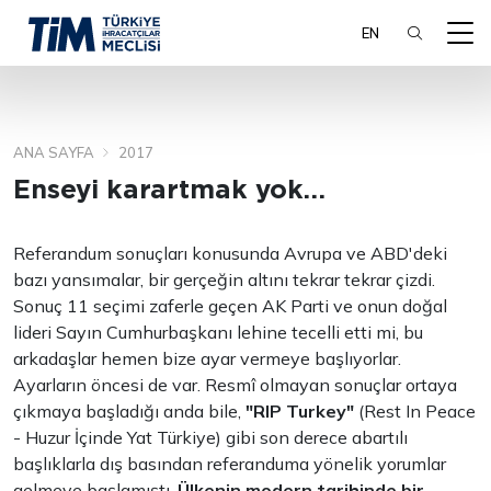
EN
ANA SAYFA
2017
ARA
Enseyi karartmak yok…
Referandum sonuçları konusunda Avrupa ve ABD'deki
bazı yansımalar, bir gerçeğin altını tekrar tekrar çizdi.
Sonuç 11 seçimi zaferle geçen AK Parti ve onun doğal
lideri Sayın Cumhurbaşkanı lehine tecelli etti mi, bu
arkadaşlar hemen bize ayar vermeye başlıyorlar.
Ayarların öncesi de var. Resmî olmayan sonuçlar ortaya
çıkmaya başladığı anda bile,
"RIP Turkey"
(Rest In Peace
- Huzur İçinde Yat Türkiye) gibi son derece abartılı
başlıklarla dış basından referanduma yönelik yorumlar
gelmeye başlamıştı.
Ülkenin modern tarihinde bir