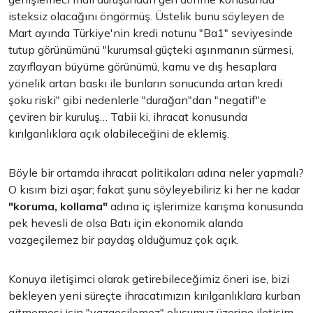
isteksiz olacağını öngörmüş. Üstelik bunu söyleyen de
Mart ayında Türkiye'nin kredi notunu "Ba1" seviyesinde
tutup görünümünü "kurumsal güçteki aşınmanın sürmesi,
zayıflayan büyüme görünümü, kamu ve dış hesaplara
yönelik artan baskı ile bunların sonucunda artan kredi
şoku riski" gibi nedenlerle "durağan"dan "negatif"e
çeviren bir kuruluş… Tabii ki, ihracat konusunda
kırılganlıklara açık olabileceğini de eklemiş.
Böyle bir ortamda ihracat politikaları adına neler yapmalı?
O kısım bizi aşar; fakat şunu söyleyebiliriz ki her ne kadar
"koruma, kollama"
adına iç işlerimize karışma konusunda
pek hevesli de olsa Batı için ekonomik alanda
vazgeçilemez bir paydaş olduğumuz çok açık.
Konuya iletişimci olarak getirebileceğimiz öneri ise, bizi
bekleyen yeni süreçte ihracatımızın kırılganlıklara kurban
gitmemesi için "vazgeçilemez" oluşumuz üzerine iletişim