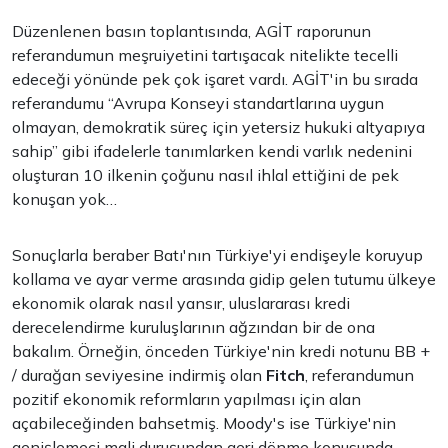
Düzenlenen basın toplantısında, AGİT raporunun
referandumun meşruiyetini tartışacak nitelikte tecelli
edeceği yönünde pek çok işaret vardı. AGİT'in bu sırada
referandumu “Avrupa Konseyi standartlarına uygun
olmayan, demokratik süreç için yetersiz hukuki altyapıya
sahip” gibi ifadelerle tanımlarken kendi varlık nedenini
oluşturan 10 ilkenin çoğunu nasıl ihlal ettiğini de pek
konuşan yok…
Sonuçlarla beraber Batı'nın Türkiye'yi endişeyle koruyup
kollama ve ayar verme arasında gidip gelen tutumu ülkeye
ekonomik olarak nasıl yansır, uluslararası kredi
derecelendirme kuruluşlarının ağzından bir de ona
bakalım. Örneğin, önceden Türkiye'nin kredi notunu BB +
/ durağan seviyesine indirmiş olan
Fitch
, referandumun
pozitif ekonomik reformların yapılması için alan
açabileceğinden bahsetmiş. Moody's ise Türkiye'nin
genişlemeci mali duruşundan geri dönme konusunda