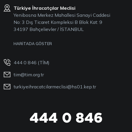
Türkiye İhracatçılar Meclisi
Yenibosna Merkez Mahallesi Sanayi Caddesi
No: 3 Dış Ticaret Kompleksi B Blok Kat: 9
34197 Bahçelievler / İSTANBUL
HARİTADA GÖSTER
444 0 846 (TİM)
tim@tim.org.tr
turkiyeihracatcilarmeclisi@hs01.kep.tr
444 0 846
444 0 TİM