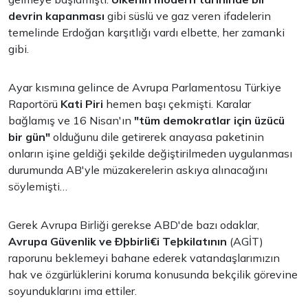
devrin kapanması
gibi süslü ve gaz veren ifadelerin
temelinde Erdoğan karşıtlığı vardı elbette, her zamanki
gibi.
Ayar kısmına gelince de Avrupa Parlamentosu Türkiye
Raportörü
Kati Piri
hemen başı çekmişti. Karalar
bağlamış ve 16 Nisan'ın
"tüm demokratlar için üzücü
bir gün"
olduğunu dile getirerek anayasa paketinin
onların işine geldiği şekilde değiştirilmeden uygulanması
durumunda AB'yle müzakerelerin askıya alınacağını
söylemişti…
Gerek Avrupa Birliği gerekse ABD'de bazı odaklar,
Avrupa Güvenlik ve Ðþbirli€i Teþkilatının
(AGİT)
raporunu beklemeyi bahane ederek vatandaşlarımızın
hak ve özgürlüklerini koruma konusunda bekçilik görevine
soyunduklarını ima ettiler.