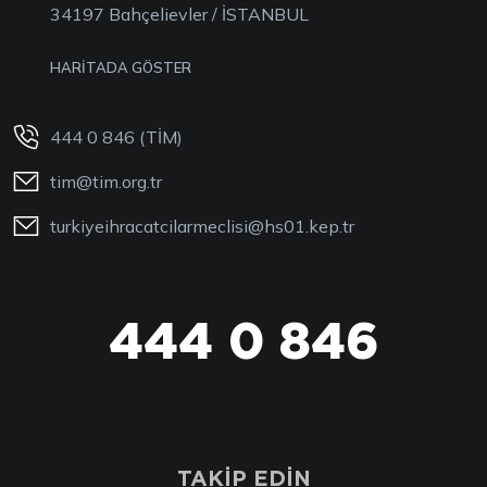
34197 Bahçelievler / İSTANBUL
HARİTADA GÖSTER
444 0 846 (TİM)
tim@tim.org.tr
turkiyeihracatcilarmeclisi@hs01.kep.tr
444 0 846
444 0 TİM
TAKİP EDİN