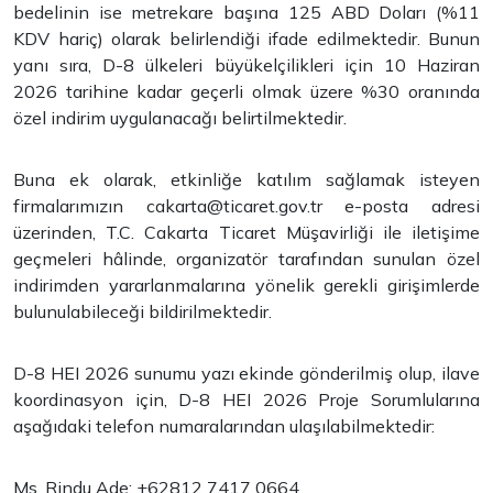
bedelinin ise metrekare başına 125 ABD Doları (%11
KDV hariç) olarak belirlendiği ifade edilmektedir. Bunun
yanı sıra, D-8 ülkeleri büyükelçilikleri için 10 Haziran
2026 tarihine kadar geçerli olmak üzere %30 oranında
özel indirim uygulanacağı belirtilmektedir.
Buna ek olarak, etkinliğe katılım sağlamak isteyen
firmalarımızın
cakarta@ticaret.gov.tr
e-posta adresi
üzerinden, T.C. Cakarta Ticaret Müşavirliği ile iletişime
geçmeleri hâlinde, organizatör tarafından sunulan özel
indirimden yararlanmalarına yönelik gerekli girişimlerde
bulunulabileceği bildirilmektedir.
D-8 HEI 2026 sunumu yazı ekinde gönderilmiş olup, ilave
koordinasyon için, D-8 HEI 2026 Proje Sorumlularına
aşağıdaki telefon numaralarından ulaşılabilmektedir:
Ms. Rindu Ade: +62812 7417 0664