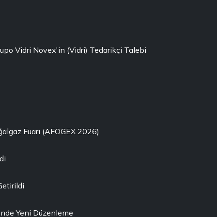
rupo Vidri Novex'in (Vidri) Tedarikçi Talebi
oğalgaz Fuarı (AFOGEX 2026)
di
etirildi
ği'nde Yeni Düzenleme