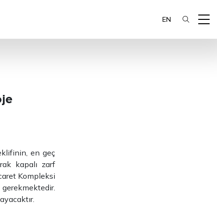
EN
je
klifinin, en geç
rak kapalı zarf
icaret Kompleksi
i gerekmektedir.
ayacaktır.