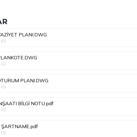
AR
VAZİYET PLANI.DWG
 KB
PLANKOTE.DWG
 KB
OTURUM PLANI.DWG
 KB
NŞAATI BİLGİ NOTU.pdf
 KB
İ ŞARTNAME.pdf
 KB