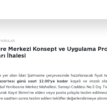
ARA
YURULAR
re Merkezi Konsept ve Uygulama Pro
rı İhalesi
kte yer alan İdari Şartname çerçevesinde hazırlanacak fiyat te
azartesi günü saat 12.00'ye kadar
kaşeli ve imzalı ola
nbul Yenibosna Merkez Mahallesi, Sanayi Caddesi No:3 Dış T
vrak Kayıt Birimi'ne elden veya posta yoluyla teslim edilmes
 ve saatten sonra teslim edilen teklifler değerlendirmeye alınm