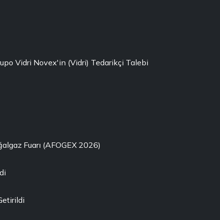
rupo Vidri Novex'in (Vidri) Tedarikçi Talebi
oğalgaz Fuarı (AFOGEX 2026)
di
etirildi