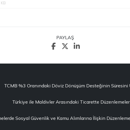
 KB
PAYLAŞ
TCMB %3 Oranındaki Döviz Dönüşüm Desteğinin Süresini Uza
Türkiye ile Maldivler Arasındaki Ticarette Düzenlemeler
erde Sosyal Güvenlik ve Kamu Alımlarına İlişkin Düzenleme 