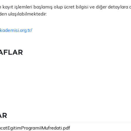
 kayıt işlemleri başlamış olup ücret bilgisi ve diğer detaylara
den ulaşılabilmektedir:
kademisi.org.tr/
AFLAR
AR
acatEgitimProgramiIMufredati.pdf