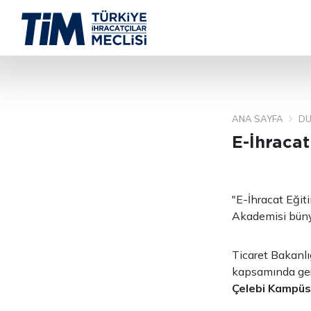
ANA SAYFA
DU
E-İhracat
"E-İhracat Eğit
Akademisi büny
Ticaret Bakanlı
kapsamında ger
Çelebi Kampüsü