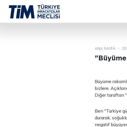
ANA SAYFA
20
"Büyüme 
Büyüme rakamları
bizlere. Açıklan
Diğer taraftan 
Ben "Türkiye gü
durarak, soğukk
negatif büyüyen