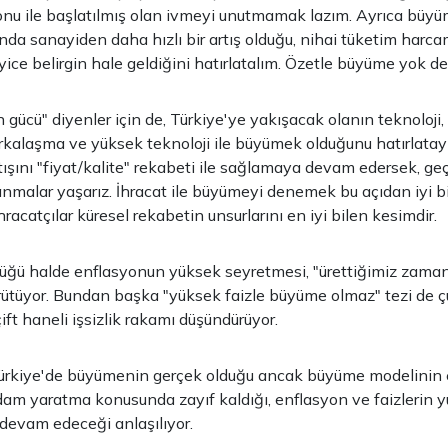
onu ile başlatılmış olan ivmeyi unutmamak lazım. Ayrıca büy
ında sanayiden daha hızlı bir artış olduğu, nihai tüketim harca
 iyice belirgin hale geldiğini hatırlatalım. Özetle büyüme yok de
n gücü" diyenler için de, Türkiye'ye yakışacak olanın teknoloji
rkalaşma ve yüksek teknoloji ile büyümek olduğunu hatırlatay
ışını "fiyat/kalite" rekabeti ile sağlamaya devam edersek, g
lanmalar yaşarız. İhracat ile büyümeyi denemek bu açıdan iyi b
ihracatçılar küresel rekabetin unsurlarını en iyi bilen kesimdir.
ğü halde enflasyonun yüksek seyretmesi, "ürettiğimiz zama
ürütüyor. Bundan başka "yüksek faizle büyüme olmaz" tezi de ç
ift haneli işsizlik rakamı düşündürüyor.
Türkiye'de büyümenin gerçek olduğu ancak büyüme modelinin e
dam yaratma konusunda zayıf kaldığı, enflasyon ve faizlerin y
devam edeceği anlaşılıyor.