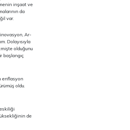
ümenin inşaat ve
malarının da
ğil var.
, inovasyon, Ar-
ım. Dolayısıyla
eçmişte olduğunu
ir başlangıç
n enflasyon
ürümüş oldu.
skiliği
üksekliğinin de