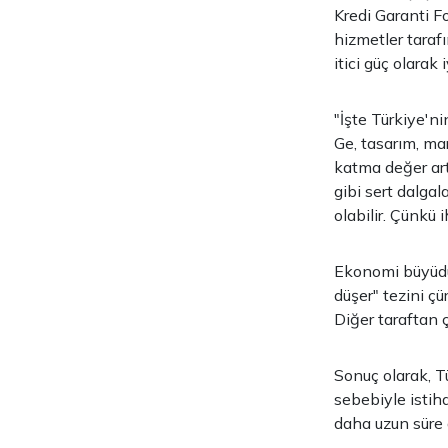
Kredi Garanti F
hizmetler taraf
itici güç olarak
"İşte Türkiye'ni
Ge, tasarım, ma
katma değer art
gibi sert dalga
olabilir. Çünkü 
Ekonomi büyüdü
düşer" tezini ç
Diğer taraftan ç
Sonuç olarak, 
sebebiyle istih
daha uzun süre 