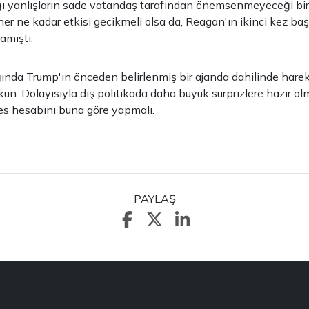
ğı yanlışların sade vatandaş tarafından önemsenmeyeceği bir
her ne kadar etkisi gecikmeli olsa da, Reagan'ın ikinci kez ba
amıştı.
şığında Trump'ın önceden belirlenmiş bir ajanda dahilinde harek
. Dolayısıyla dış politikada daha büyük sürprizlere hazır o
es hesabını buna göre yapmalı.
PAYLAŞ