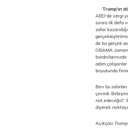
Trump'ın dö
ABD'de vergi ya
sonra ilk defa 
zafer kazandığ
gerçekleştirilm
de bu gerçek as
OBAMA zamanınd
bordrolarınızda
adım çalışanlar 
boyutunda firma
Ben bu satırlar
çevirdi. Birleşm
not edeceğiz". 
diyerek noktayı
Açıkçası Trump 