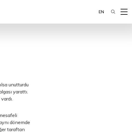
EN
olsa unutturdu
lgası yarattı.
vardı.
mesafeli
l aynı dönemde
ğer taraftan