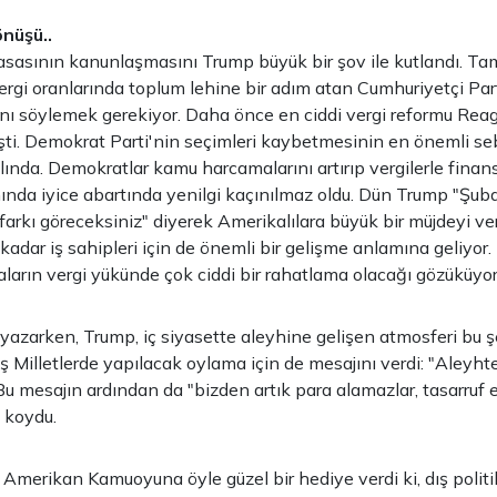
nüşü..
sasının kanunlaşmasını Trump büyük bir şov ile kutlandı. Ta
vergi oranlarında toplum lehine bir adım atan Cumhuriyetçi Part
ını söylemek gerekiyor. Daha önce en ciddi vergi reformu R
işti. Demokrat Parti'nin seçimleri kaybetmesinin en önemli se
lında. Demokratlar kamu harcamalarını artırıp vergilerle fina
a iyice abartında yenilgi kaçınılmaz oldu. Dün Trump "Şuba
 farkı göreceksiniz" diyerek Amerikalılara büyük bir müjdeyi ve
kadar iş sahipleri için de önemli bir gelişme anlamına geliyor
ların vergi yükünde çok ciddi bir rahatlama olacağı gözüküyor
ı yazarken, Trump, iç siyasette aleyhine gelişen atmosferi bu ş
iş Milletlerde yapılacak oylama için de mesajını verdi: "Aleyht
Bu mesajın ardından da "bizden artık para alamazlar, tasarruf e
 koydu.
Amerikan Kamuoyuna öyle güzel bir hediye verdi ki, dış politi