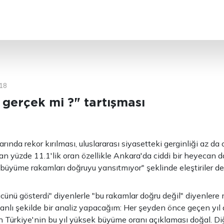
ARA
18
gerçek mi ?" tartışması
nda rekor kırılması, uluslararası siyasetteki gerginliği az da 
an yüzde 11.1'lik oran özellikle Ankara'da ciddi bir heyecan da
"büyüme rakamları doğruyu yansıtmıyor" şeklinde eleştiriler de 
cünü gösterdi" diyenlerle "bu rakamlar doğru değil" diyenlere 
anlı şekilde bir analiz yapacağım: Her şeyden önce geçen yı
 Türkiye'nin bu yıl yüksek büyüme oranı açıklaması doğal. Di