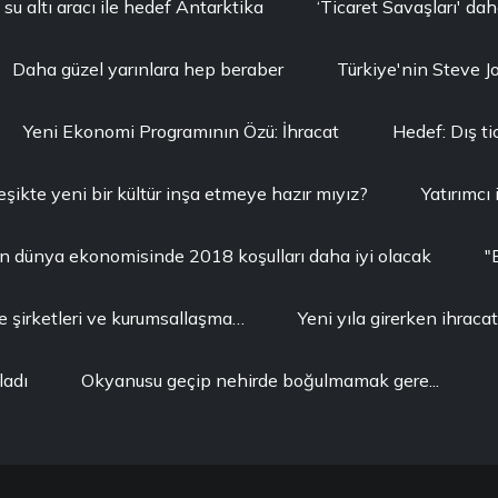
su altı aracı ile hedef Antarktika
‘Ticaret Savaşları' dah
Daha güzel yarınlara hep beraber
Türkiye'nin Steve Jo
Yeni Ekonomi Programının Özü: İhracat
Hedef: Dış ti
 eşikte yeni bir kültür inşa etmeye hazır mıyız?
Yatırımcı 
çin dünya ekonomisinde 2018 koşulları daha iyi olacak
"
e şirketleri ve kurumsallaşma…
Yeni yıla girerken ihracat
ladı
Okyanusu geçip nehirde boğulmamak gere...