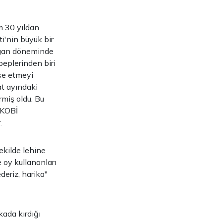
m 30 yıldan
i'nin büyük bir
eagan döneminde
beplerinden biri
nse etmeyi
t ayındaki
rmiş oldu. Bu
. KOBİ
.
ekilde lehine
e oy kullananları
deriz, harika"
kada kırdığı