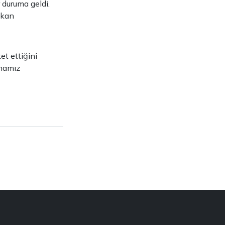
 duruma geldi.
şkan
et ettiğini
lmamız