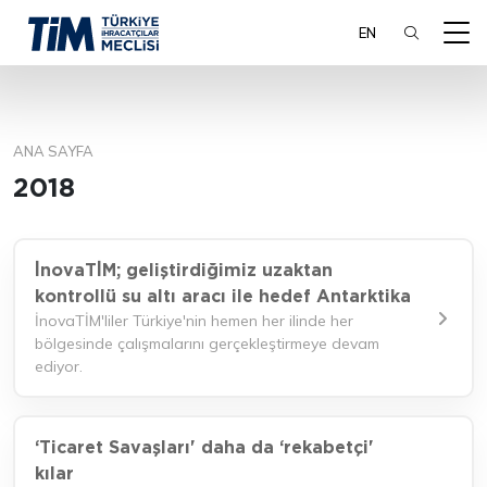
EN
ANA SAYFA
ARA
2018
İnovaTİM; geliştirdiğimiz uzaktan
kontrollü su altı aracı ile hedef Antarktika
İnovaTİM'liler Türkiye'nin hemen her ilinde her
bölgesinde çalışmalarını gerçekleştirmeye devam
ediyor.
‘Ticaret Savaşları' daha da ‘rekabetçi'
kılar