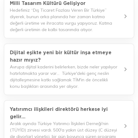
Milli Tasarım Kültürü Gelişiyor
Hedefimiz “Dış Ticaret Fazlası Veren Bir Türkiye”
diyerek, bunun arka planında her zaman katma
değerli üretime ve ihracata vurgu yapıyoruz. Katma
değerli üretimin de kalbi tasarımda atıyor.
Dijital eşikte yeni bir kültür inşa etmeye
hazır mıyız?
Avrupa dijital kaderini belirlerken, bizde neler yapılıyor
hatırlatmakta yarar var… Türkiye'deki genç neslin
dijitalleşmesine katkı sağlamak TİM'in de öncelikli
konu başlıkları arasında yer alıyor.
Yatırımcı ilişkileri direktörü herkese iyi
gelir…
Aralık ayında Türkiye Yatırımcı İlişkileri Derneği'nin
(TÜYİD) zirvesi vardı. 500'a yakın üst düzey (C düzeyi
de diyorlar) yönetici, bir gün boyunca süren programı