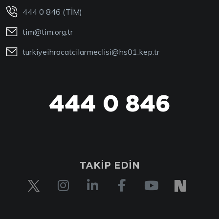
444 0 846 (TİM)
tim@tim.org.tr
turkiyeihracatcilarmeclisi@hs01.kep.tr
444 0 846
444 0 TİM
TAKİP EDİN