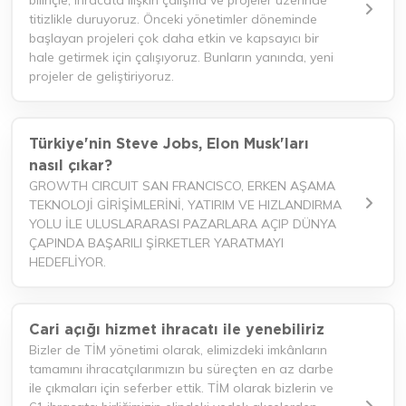
bilinçle, ihracata ilişkin çalışma ve projeler üzerinde
titizlikle duruyoruz. Önceki yönetimler döneminde
başlayan projeleri çok daha etkin ve kapsayıcı bir
hale getirmek için çalışıyoruz. Bunların yanında, yeni
projeler de geliştiriyoruz.
Türkiye'nin Steve Jobs, Elon Musk'ları
nasıl çıkar?
GROWTH CIRCUIT SAN FRANCISCO, ERKEN AŞAMA
TEKNOLOJİ GİRİŞİMLERİNİ, YATIRIM VE HIZLANDIRMA
YOLU İLE ULUSLARARASI PAZARLARA AÇIP DÜNYA
ÇAPINDA BAŞARILI ŞİRKETLER YARATMAYI
HEDEFLİYOR.
Cari açığı hizmet ihracatı ile yenebiliriz
Bizler de TİM yönetimi olarak, elimizdeki imkânların
tamamını ihracatçılarımızın bu süreçten en az darbe
ile çıkmaları için seferber ettik. TİM olarak bizlerin ve