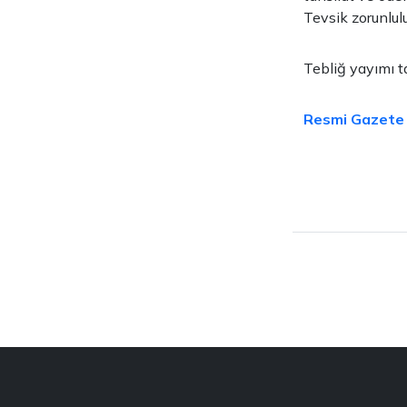
Tevsik zorunlul
Tebliğ yayımı t
Resmi Gazete li