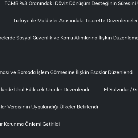
TCMB %3 Oranındaki Döviz Dönüşüm Desteğinin Süresini Uza
Türkiye ile Maldivler Arasındaki Ticarette Düzenlemeler
erde Sosyal Güvenlik ve Kamu Alımlarına İlişkin Düzenleme 
lması ve Borsada İşlem Görmesine İlişkin Esaslar Düzenlendi
lünde İthal Edilecek Ürünler Düzenlendi
El Salvador / G
ar Vergisinin Uygulandığı Ülkeler Belirlendi
r Korunma Önlemi Getirildi