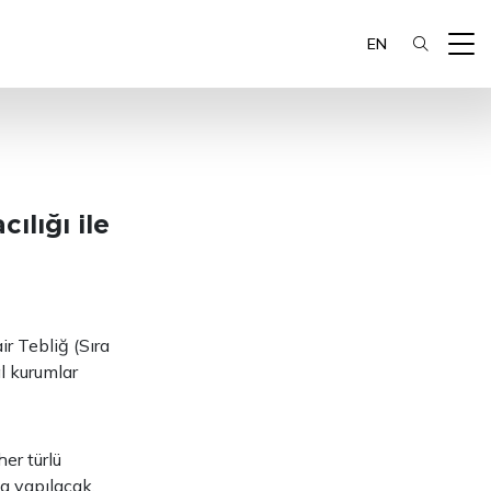
EN
ılığı ile
r Tebliğ (Sıra
l kurumlar
er türlü
la yapılacak.