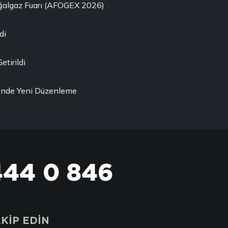
oğalgaz Fuarı (AFOGEX 2026)
di
etirildi
ği'nde Yeni Düzenleme
444 0 846
KİP EDİN