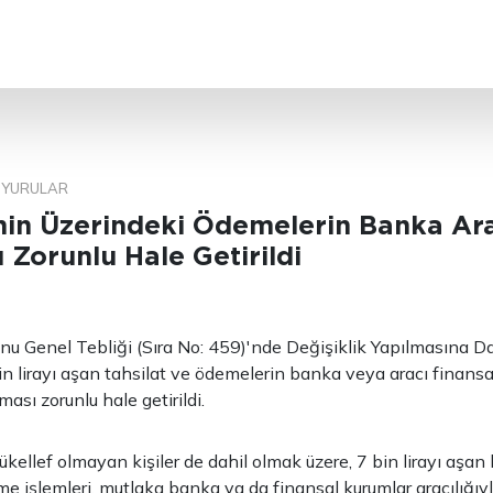
ARA
YURULAR
nin Üzerindeki Ödemelerin Banka Arac
 Zorunlu Hale Getirildi
nu Genel Tebliği (Sıra No: 459)'nde Değişiklik Yapılmasına Dai
bin lirayı aşan tahsilat ve ödemelerin banka veya aracı finansa
ası zorunlu hale getirildi.
kellef olmayan kişiler de dahil olmak üzere, 7 bin lirayı aşan h
me işlemleri, mutlaka banka ya da finansal kurumlar aracılığıy