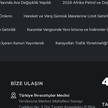
larında Ara Değişiklik Yapıldı
2026 Afrika Petrol ve D
 Önlemi
Hareket ve Varış Gümrük İdarelerine Limit Getiril
Getirildi
Kurumlar Vergisinde Yeni İstisna ve İndirimler G
i İçeren Kanun Yayınlandı
Karayolları Trafik Yönetmeli
BİZE ULAŞIN
Türkiye İhracatçılar Meclisi
Yenibosna Merkez Mahallesi Sanayi
TA
Caddesi No: 3 Dış Ticaret Kompleksi B Blok