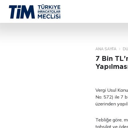
ANA SAYFA
DU
7 Bin TL'
Yapılması
Vergi Usul Kanu
No: 572) ile 7 
üzerinden yapılm
Tebliğe göre, mü
tahsilat ve öde