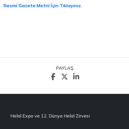
Resmi Gazete Metni İçin Tıklayınız
.
PAYLAŞ
Helal Expo ve 12. Dünya Helal Zirvesi