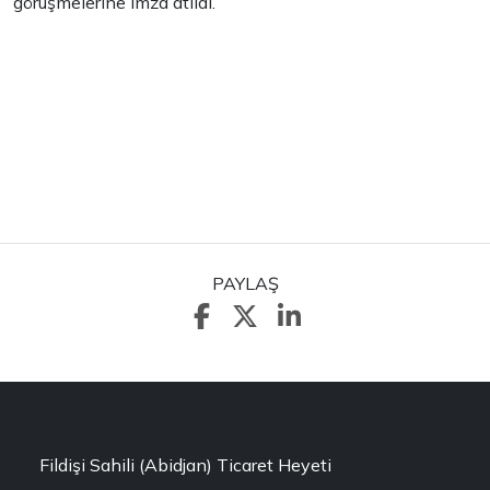
görüşmelerine imza atıldı.
PAYLAŞ
Fildişi Sahili (Abidjan) Ticaret Heyeti