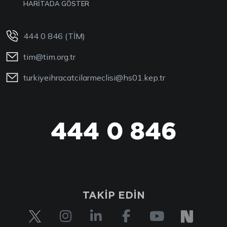
HARİTADA GÖSTER
444 0 846 (TİM)
tim@tim.org.tr
turkiyeihracatcilarmeclisi@hs01.kep.tr
444 0 846
TAKİP EDİN