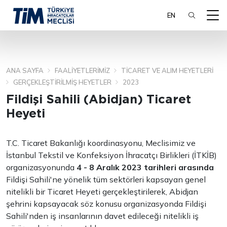
EN
ANA SAYFA
FAALIYETLERIMIZ
TICARET VE ALIM HEYETLERI
ARA
GERÇEKLEŞTIRILMIŞ HEYETLER
2023
Fildişi Sahili (Abidjan) Ticaret
Heyeti
T.C. Ticaret Bakanlığı koordinasyonu, Meclisimiz ve
İstanbul Tekstil ve Konfeksiyon İhracatçı Birlikleri (İTKİB)
organizasyonunda
4 - 8 Aralık 2023
tarihleri arasında
Fildişi Sahili'ne yönelik tüm sektörleri kapsayan genel
nitelikli bir Ticaret Heyeti gerçekleştirilerek, Abidjan
şehrini kapsayacak söz konusu organizasyonda Fildişi
Sahili'nden iş insanlarının davet edileceği nitelikli iş