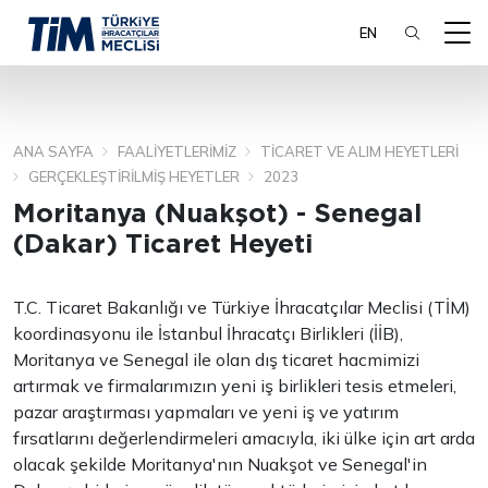
EN
ANA SAYFA
FAALIYETLERIMIZ
TICARET VE ALIM HEYETLERI
ARA
GERÇEKLEŞTIRILMIŞ HEYETLER
2023
Moritanya (Nuakşot) - Senegal
(Dakar) Ticaret Heyeti
T.C. Ticaret Bakanlığı ve Türkiye İhracatçılar Meclisi (TİM)
koordinasyonu ile İstanbul İhracatçı Birlikleri (İİB),
Moritanya ve Senegal ile olan dış ticaret hacmimizi
artırmak ve firmalarımızın yeni iş birlikleri tesis etmeleri,
pazar araştırması yapmaları ve yeni iş ve yatırım
fırsatlarını değerlendirmeleri amacıyla, iki ülke için art arda
olacak şekilde Moritanya'nın Nuakşot ve Senegal'in