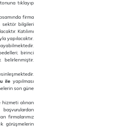
onuna tıklayıp
apsamında firma
sektör bilgileri
acaktır. Katılımı
la yapılacaktır.
ayabilmektedir.
delleri; birinci
belirlenmiştir.
sinleşmektedir.
u ile
yapılması
elerin son güne
e hizmeti alınan
 başvurulardan
lan firmalarımız
ek görüşmelerin