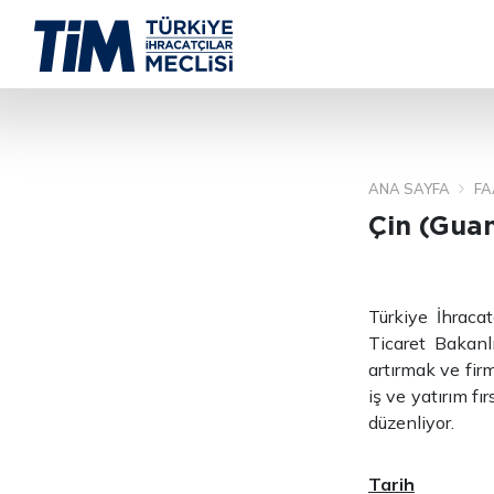
ANA SAYFA
FA
Çin (Guan
Türkiye İhracat
Ticaret Bakanl
artırmak ve firm
iş ve yatırım fı
düzenliyor.
Tarih