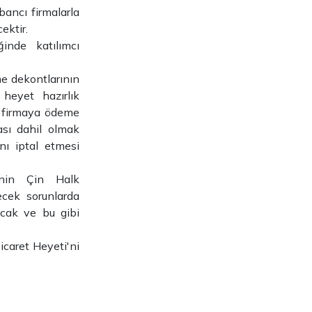
bancı firmalarla
ektir.
inde katılımcı
me dekontlarının
heyet hazırlık
n firmaya ödeme
ması dahil olmak
nı iptal etmesi
inin Çin Halk
ecek sorunlarda
yacak ve bu gibi
Ticaret Heyeti'ni