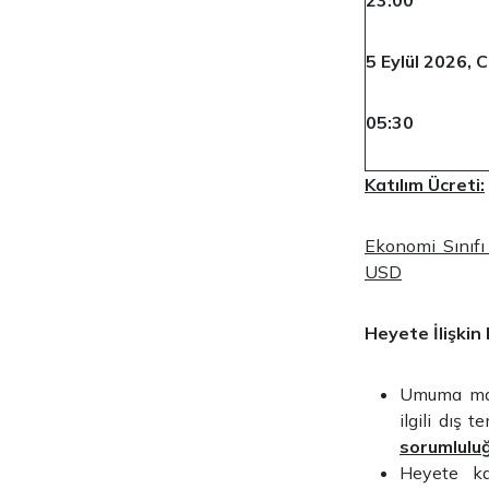
23:00
5 Eylül 2026, 
05:30
Katılım Ücreti:
Ekonomi Sınıfı 
USD
Heyete İlişkin
Umuma mah
ilgili dış 
sorumlulu
Heyete ka