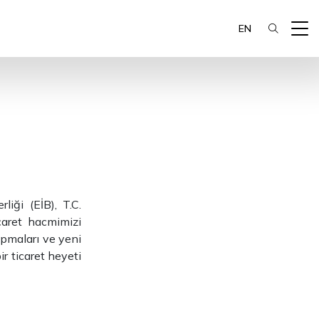
EN
liği (EİB), T.C.
caret hacmimizi
yapmaları ve yeni
ir ticaret heyeti