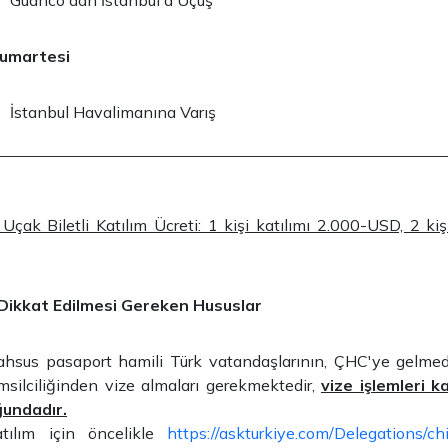
Guanco'dan İstanbul'a Uçuş
Cumartesi
İstanbul Havalimanına Varış
Uçak Biletli Katılım Ücreti: 1 kişi katılımı 2.000-USD, 2 kiş
 Dikkat Edilmesi Gereken Hususlar
sus pasaport hamili Türk vatandaşlarının, ÇHC'ye gelmed
temsilciliğinden vize almaları gerekmektedir,
vize işlemleri ka
ğundadır.
tılım için öncelikle
https://askturkiye.com/Delegations/c