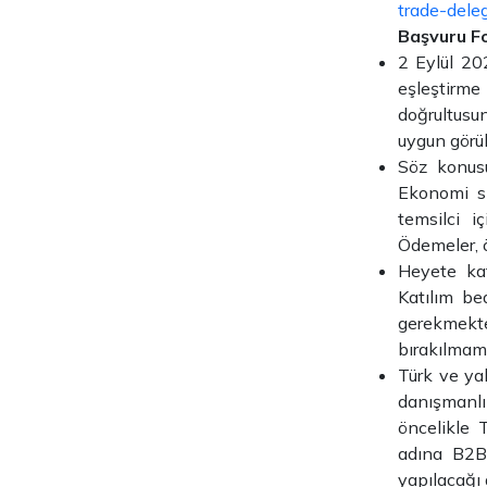
trade-dele
Başvuru F
2 Eylül 20
eşleştirme
doğrultusun
uygun görül
Söz konusu
Ekonomi sı
temsilci i
Ödemeler, ö
Heyete kat
Katılım be
gerekmekte
bırakılmam
Türk ve yab
danışmanlı
öncelikle T
adına B2B 
yapılacağı 