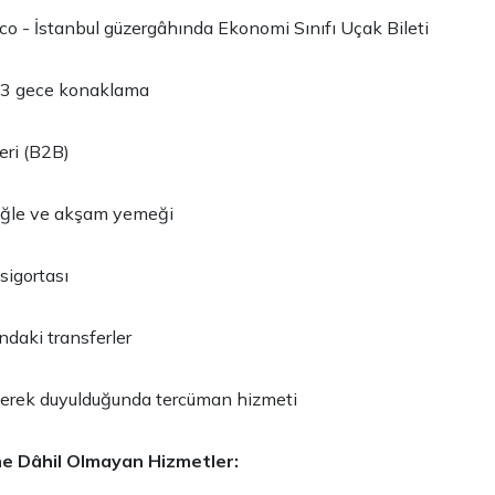
co - İstanbul güzergâhında Ekonomi Sınıfı Uçak Bileti
de 3 gece konaklama
leri (B2B)
öğle ve akşam yemeği
sigortası
daki transferler
gerek duyulduğunda tercüman hizmeti
ne Dâhil Olmayan Hizmetler: