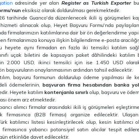
gation
adresinde yer alan
Register as Turkish Exporter
but
ormu'nun
eksiksiz olarak doldurulması gerekmektedir.
26 tarihinde Guanco'da düzenlenecek ikili iş görüşmeleri k
 hizmeti alınacak olup, Heyet Başvuru Formu'nda paylaşılan 
da firmalarımızın katılımlarına dair bir ön değerlendirme yapıl
en firmalarımıza konuya ilişkin bilgilendirme e-posta aracılığıy
 heyete aynı firmadan en fazla iki temsilci katılım sağl
nıfı uçak biletini de kapsayan paket dâhilindeki katılım be
çin 2.000 USD, ikinci temsilci için ise 1.450 USD olarak 
n başvuruların onaylanmasının ardından tahsil edilecektir.
ılım, başvuru formunun doldurulup ödeme yapılması ile ke
deli ödemelerinin,
başvuran firma hesabından banka yol
dir. Heyete katılım
kontenjanla sınırlı
olup, başvuru ve ödem
ası önem arz etmektedir.
ancı alımcı firmalar arasındaki ikili iş görüşmeleri eşleştirm
k firmasınca (B2B firması) organize edilecektir. Ulaşan
ürk katılımcı listesi kesinleştirilecek olup, kesin katılımcı o
firmasınca yabancı potansiyel satın alıcılar tespit ediler
gün etkinliğe davet edilecektir.