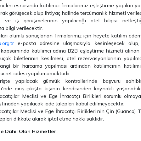
eleri esnasında katılımcı firmalarımız eşleştirme yapılan ya
arak görüşecek olup ihtiyaç halinde tercümanlık hizmeti verilec
 ve iş görüşmelerinin yapılacağı otel bilgisi netleştiğ
a bilgi verilecektir.
ları olumlu sonuçlanan firmalarımız için heyete katılım öde
org.tr
e-posta adresine ulaşmasıyla kesinleşecek olup, 
ı kapsamında katılımcı adına B2B eşleştirme hizmeti alına
 uçak biletlerinin kesilmesi, otel rezervasyonlarının yapıl
angi bir harcama yapılması ardından katılımcının katılımı
ücret iadesi yapılamamaktadır.
rişte yapılacak gümrük kontrollerinde başvuru sahib
i'nde giriş-çıkışta kişinin kendisinden kaynaklı yaşanabil
racatçılar Meclisi ve Ege İhracatçı Birlikleri sorumlu olma
stinaden yapılacak iade talepleri kabul edilmeyecektir.
acatçılar Meclisi ve Ege İhracatçı Birlikleri'nin Çin (Guanco) 
pleri dikkate alarak iptal etme hakkı saklıdır.
ne Dâhil Olan Hizmetler: