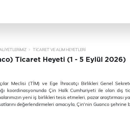
ARA
ALIYETLERIMIZ
TICARET VE ALIM HEYETLERI
co) Ticaret Heyeti (1 - 5 Eylül 2026)
çılar Meclisi (TİM) ve Ege İhracatçı Birlikleri Genel Sekreter
ığı koordinasyonunda Çin Halk Cumhuriyeti ile olan dış ti
alarımızın yeni iş birlikleri tesis etmeleri, pazar araştırması 
rsatlarını değerlendirmeleri amacıyla, Çin'nin Guanco şehrine b