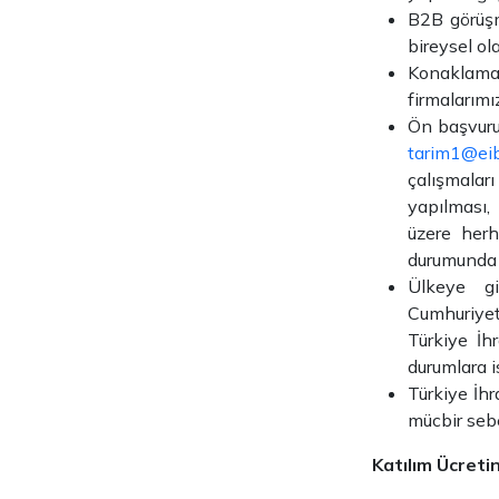
B2B görüşm
bireysel ol
Konaklama
firmalarımız
Ön başvuru
tarim1@eib.
çalışmalar
yapılması,
üzere herh
durumunda 
Ülkeye gi
Cumhuriyet
Türkiye İh
durumlara i
Türkiye İhr
mücbir sebe
Katılım Ücreti