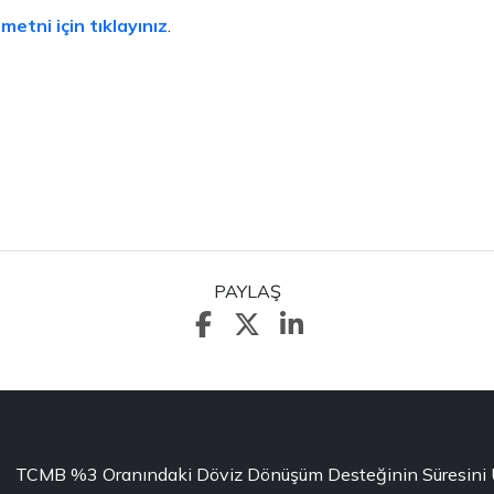
etni için tıklayınız
.
PAYLAŞ
TCMB %3 Oranındaki Döviz Dönüşüm Desteğinin Süresini Uza