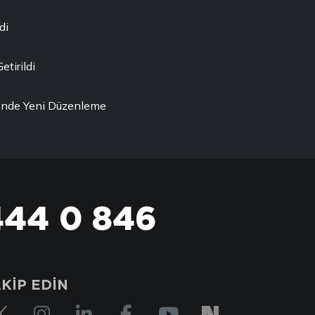
di
etirildi
ği'nde Yeni Düzenleme
444 0 846
KİP EDİN