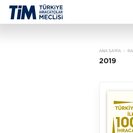
ANA SAYFA
RA
2019