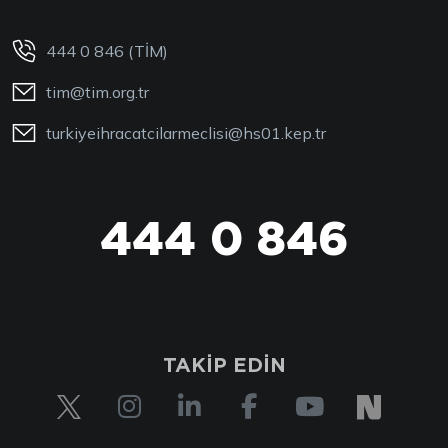
444 0 846 (TİM)
tim@tim.org.tr
turkiyeihracatcilarmeclisi@hs01.kep.tr
444 0 846
TAKİP EDİN