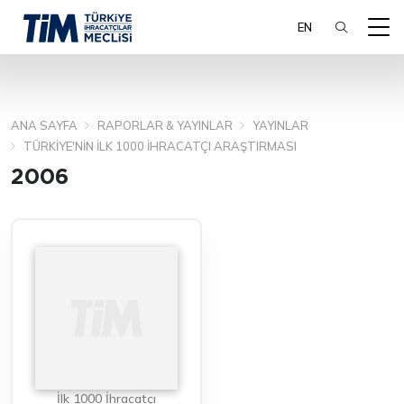
EN
ANA SAYFA
RAPORLAR & YAYINLAR
YAYINLAR
ARA
TÜRKIYE'NIN İLK 1000 İHRACATÇI ARAŞTIRMASI
2006
İlk 1000 İhracatçı