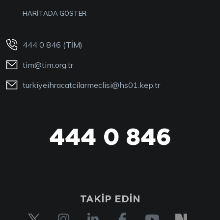
HARİTADA GÖSTER
444 0 846 (TİM)
tim@tim.org.tr
turkiyeihracatcilarmeclisi@hs01.kep.tr
444 0 846
TAKİP EDİN