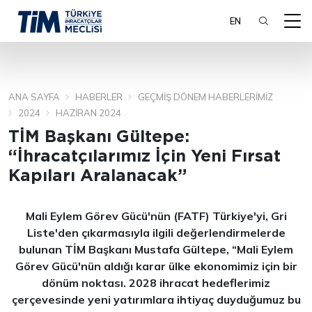
EN
ANA SAYFA
HABERLER
GEÇMIŞ DÖNEM HABERLERIMIZ
ARA
2024
HAZIRAN 2024
TİM Başkanı Gültepe:
“İhracatçılarımız İçin Yeni Fırsat
Kapıları Aralanacak”
Mali Eylem Görev Gücü'nün (FATF) Türkiye'yi, Gri
Liste'den çıkarmasıyla ilgili değerlendirmelerde
bulunan TİM Başkanı Mustafa Gültepe, “Mali Eylem
Görev Gücü'nün aldığı karar ülke ekonomimiz için bir
dönüm noktası. 2028 ihracat hedeflerimiz
çerçevesinde yeni yatırımlara ihtiyaç duyduğumuz bu