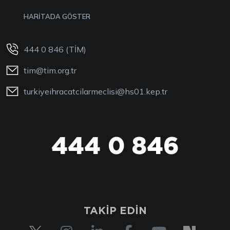
HARİTADA GÖSTER
444 0 846 (TİM)
tim@tim.org.tr
turkiyeihracatcilarmeclisi@hs01.kep.tr
444 0 846
TAKİP EDİN