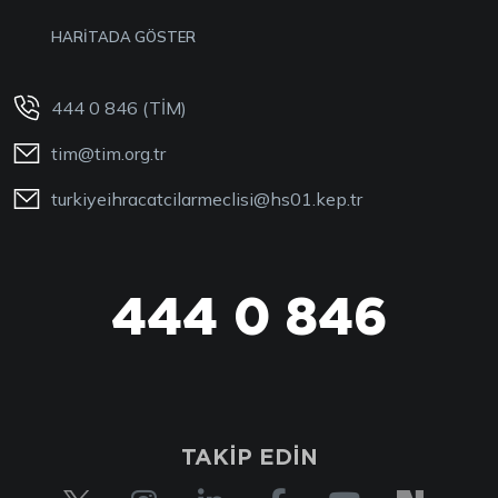
HARİTADA GÖSTER
444 0 846 (TİM)
tim@tim.org.tr
turkiyeihracatcilarmeclisi@hs01.kep.tr
444 0 846
TAKİP EDİN