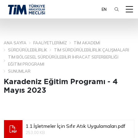
EN
ANA SAYFA
FAALIYETLERIMIZ
TİM AKADEMI
ARA
SÜRDÜRÜLEBILIRLIK
TİM SÜRDÜRÜLEBILIRLIK ÇALIŞMALARI
TİM BÖLGESEL SÜRDÜRÜLEBILIR İHRACAT SEFERBERLIĞI
EĞITIM PROGRAMI
SUNUMLAR
Karadeniz Eğitim Programı - 4
Mayıs 2023
1.1.İşletmeler İçin Sıfır Atık Uygulamaları.pdf
253,00 KB