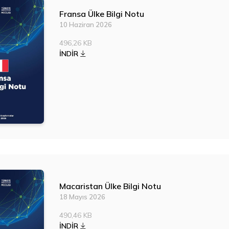
Fransa Ülke Bilgi Notu
10 Haziran 2026
496,26 KB
İNDİR
Macaristan Ülke Bilgi Notu
18 Mayıs 2026
490,46 KB
İNDİR