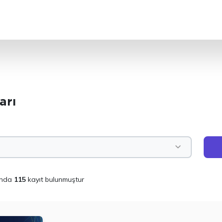
ARA
arı
unda
115
kayıt bulunmuştur