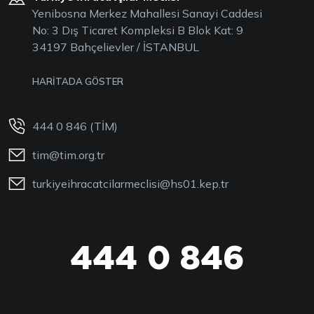
Yenibosna Merkez Mahallesi Sanayi Caddesi
No: 3 Dış Ticaret Kompleksi B Blok Kat: 9
34197 Bahçelievler / İSTANBUL
HARİTADA GÖSTER
444 0 846 (TİM)
tim@tim.org.tr
turkiyeihracatcilarmeclisi@hs01.kep.tr
444 0 846
444 0 TİM