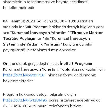
sistemlerinin tasarlanması ve hayata geçirilmesi
hedeflenmektedir.
04 Temmuz 2023 Salı
günü
10:30 – 13:00
saatleri
arasında İnoSuit Programı hakkında detaylı bilgilerin yanı
sıra
“Kurumsal İnovasyon Yönetimi” “Firma ve Mentor
Tecrübe Paylaşımları”
ile
“Kurumsal İnovasyon
Sistemi'nde Yetkinlik Yönetimi”
konularında bilgi
paylaşılacağı bir toplantı düzenlenecektir.
Online
olarak gerçekleştirilecek
İnoSuit Programı
Kurumsal İnovasyon Yönetimi Toplantısı
'na katılım için
https://cutt.ly/cwtzHr16
linkinden formu doldurmanız
beklenmektedir.*
Program hakkında detaylı bilgi almak için
https://cutt.ly/kwtzUM9o
adresini ziyaret edebilir ya da
0212 454 01 56 numaralı telefondan bizlere