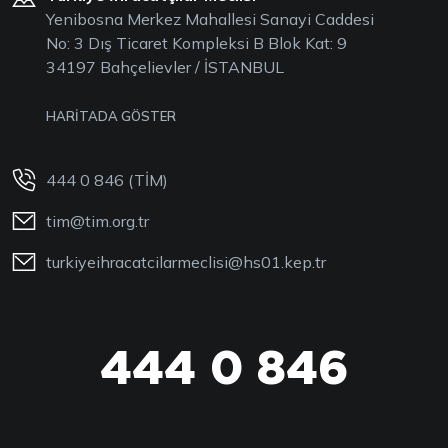
Yenibosna Merkez Mahallesi Sanayi Caddesi
No: 3 Dış Ticaret Kompleksi B Blok Kat: 9
34197 Bahçelievler / İSTANBUL
HARİTADA GÖSTER
444 0 846 (TİM)
tim@tim.org.tr
turkiyeihracatcilarmeclisi@hs01.kep.tr
444 0 846
444 0 TİM