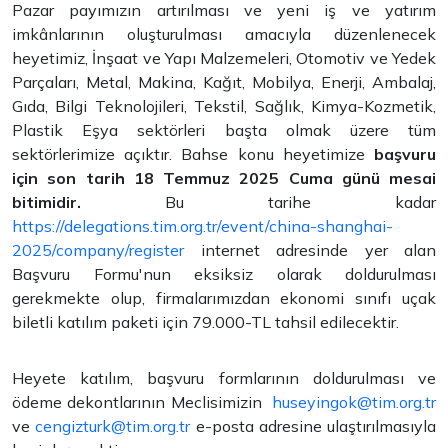
Pazar payımızın artırılması ve yeni iş ve yatırım
imkânlarının oluşturulması amacıyla düzenlenecek
heyetimiz, İnşaat ve Yapı Malzemeleri, Otomotiv ve Yedek
Parçaları, Metal, Makina, Kağıt, Mobilya, Enerji, Ambalaj,
Gıda, Bilgi Teknolojileri, Tekstil, Sağlık, Kimya-Kozmetik,
Plastik Eşya sektörleri başta olmak üzere tüm
sektörlerimize açıktır. Bahse konu heyetimize
başvuru
için son tarih 18 Temmuz 2025 Cuma günü mesai
bitimidir.
Bu tarihe kadar
https://delegations.tim.org.tr/event/china-shanghai-
2025/company/register
internet adresinde yer alan
Başvuru Formu'nun eksiksiz olarak doldurulması
gerekmekte olup, firmalarımızdan ekonomi sınıfı uçak
biletli katılım paketi için 79.000-TL tahsil edilecektir.
Heyete katılım, başvuru formlarının doldurulması ve
ödeme dekontlarının Meclisimizin
huseyingok@tim.org.tr
ve
cengizturk@tim.org.tr
e-posta adresine ulaştırılmasıyla