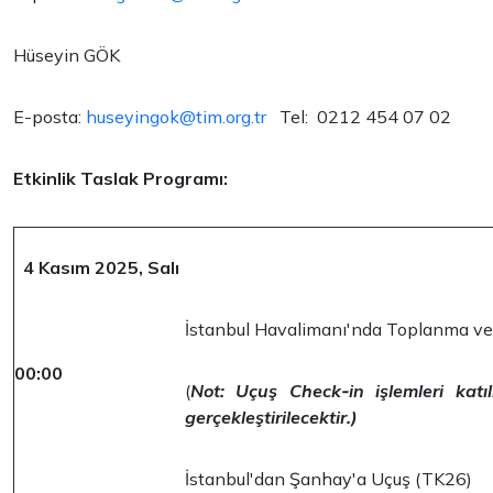
Hüseyin GÖK
E-posta:
huseyingok@tim.org.tr
Tel: 0212 454 07 02
Etkinlik Taslak Programı:
4 Kasım 2025, Salı
İstanbul Havalimanı'nda Toplanma v
00:00
(
Not: Uçuş Check‐in işlemleri katıl
gerçekleştirilecektir.)
İstanbul'dan Şanhay'a Uçuş (TK26)