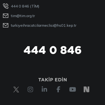
444 0 846 (TİM)
tim@tim.org.tr
turkiyeihracatcilarmeclisi@hs01.kep.tr
444 0 846
TAKİP EDİN