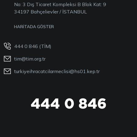
No: 3 Dış Ticaret Kompleksi B Blok Kat: 9
34197 Bahçelievler / İSTANBUL
HARİTADA GÖSTER
444 0 846 (TİM)
tim@tim.org.tr
turkiyeihracatcilarmeclisi@hs01.kep.tr
444 0 846