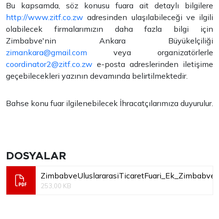
Bu kapsamda, söz konusu fuara ait detaylı bilgilere
http://www.zitf.co.zw
adresinden ulaşılabileceği ve ilgili
olabilecek firmalarımızın daha fazla bilgi için
Zimbabve'nin Ankara Büyükelçiliği
zimankara@gmail.com
veya organizatörlerle
coordinator2@zitf.co.zw
e-posta adreslerinden iletişime
geçebilecekleri yazının devamında belirtilmektedir.
Bahse konu fuar ilgilenebilecek İhracatçılarımıza duyurulur.
DOSYALAR
ZimbabveUluslararasiTicaretFuari_Ek_ZimbabveUl
253,00 KB