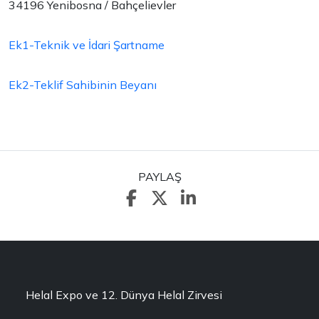
34196 Yenibosna / Bahçelievler
Ek1-Teknik ve İdari Şartname
Ek2-Teklif Sahibinin Beyanı
PAYLAŞ
Helal Expo ve 12. Dünya Helal Zirvesi