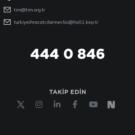
tim@tim.org.tr
turkiyeihracatcilarmeclisi@hs01.kep.tr
444 0 846
444 0 TİM
TAKİP EDİN