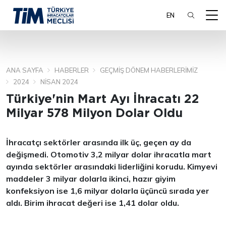
EN
ANA SAYFA
HABERLER
GEÇMIŞ DÖNEM HABERLERIMIZ
ARA
2024
NISAN 2024
Türkiye'nin Mart Ayı İhracatı 22
Milyar 578 Milyon Dolar Oldu
İhracatçı sektörler arasında ilk üç, geçen ay da
değişmedi. Otomotiv 3,2 milyar dolar ihracatla mart
ayında sektörler arasındaki liderliğini korudu. Kimyevi
maddeler 3 milyar dolarla ikinci, hazır giyim
konfeksiyon ise 1,6 milyar dolarla üçüncü sırada yer
aldı. B
irim ihracat değeri ise 1,41 dolar oldu.