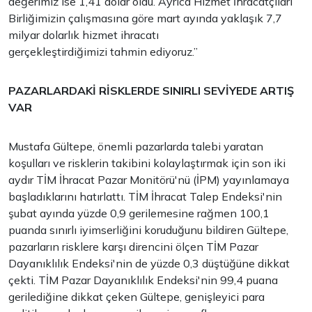
değerimiz ise 1,41 dolar oldu. Ayrıca Hizmet İhracatçıları
Birliğimizin çalışmasına göre mart ayında yaklaşık 7,7
milyar dolarlık hizmet ihracatı
gerçekleştirdiğimizi tahmin ediyoruz.”
PAZARLARDAKİ RİSKLERDE SINIRLI SEVİYEDE ARTIŞ
VAR
Mustafa Gültepe, önemli pazarlarda talebi yaratan
koşulları ve risklerin takibini kolaylaştırmak için son iki
aydır TİM İhracat Pazar Monitörü'nü (İPM) yayınlamaya
başladıklarını hatırlattı. TİM İhracat Talep Endeksi'nin
şubat ayında yüzde 0,9 gerilemesine rağmen 100,1
puanda sınırlı iyimserliğini koruduğunu bildiren Gültepe,
pazarların risklere karşı direncini ölçen TİM Pazar
Dayanıklılık Endeksi'nin de yüzde 0,3 düştüğüne dikkat
çekti. TİM Pazar Dayanıklılık Endeksi'nin 99,4 puana
gerilediğine dikkat çeken Gültepe, genişleyici para