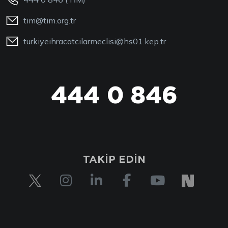
tim@tim.org.tr
turkiyeihracatcilarmeclisi@hs01.kep.tr
444 0 846
444 0 TİM
TAKİP EDİN