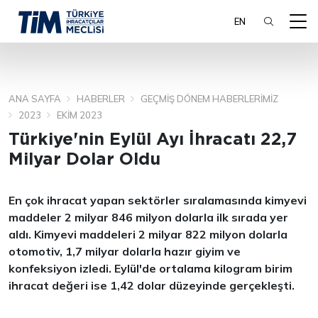
EN
ANA SAYFA
HABERLER
GEÇMIŞ DÖNEM HABERLERIMIZ
ARA
2023
EKIM 2023
Türkiye'nin Eylül Ayı İhracatı 22,7
Milyar Dolar Oldu
En çok ihracat yapan sektörler sıralamasında kimyevi
maddeler 2 milyar 846 milyon dolarla ilk sırada yer
aldı. Kimyevi maddeleri 2 milyar 822 milyon dolarla
otomotiv, 1,7 milyar dolarla hazır giyim ve
konfeksiyon izledi. Eylül'de ortalama kilogram b
irim
ihracat değeri ise 1,42 dolar düzeyinde gerçekleşti.