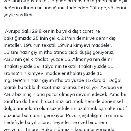
verisinin Ağustos'ta 0,8 puan artmasına rağmen hâlâ eşik
değerin altında bulunduğunu ifade eden Gültepe, sözlerini
şöyle sürdürdü:
“Avrupa'daki 29 ülkenin bu yılki dış ticaretine
baktığımızda 25'inin çelik, 21'nin demir ve demir dışı
metaller, 19'unun tekstil, 19'unu kimyevi maddeler,
16'sını hazır giyim ithalatında ciddi düşüş görüyoruz.
ABD'nin çelik ithalatı yüzde 15, Almanya'nın demir
ithalatı yüzde 19, İtalya'nın tekstil ithalatı yüzde 11,
Fransa'nın kimyevi maddeler ithalatı yüzde 10,
İngiltere'nin hazır giyim ithalatı yüzde 15 daraldı. Doğal
olarak bu tablo ihracatımızı olumsuz etkiliyor. Avrupa ve
ABD bizim için ana pazar olmaya devam edecek. Ama bir
taraftan da hem ihracatımızı artırmak hem de dönemsel
dalgalanmaların olumsuz etkilerini azaltmak için alternatif
pazarlar bulmamız gerekiyor. Pazar çeşitliliğimizi artırma
hedefiyle bu yıl ticaret heyetlerine özel bir önem
veriyoruz. Ticaret Bakanlığımızın koordinasyonunda