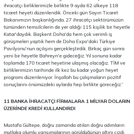
ihracatçı birliklerimizle birlikte 9 ayda 62 ülkeye 118
ticaret heyeti düzenlendik. Önceki gün Sayın Ticaret
Bakanımızın başkanlığında, 27 ihracatçı sektörümüzün
tümünden temsilcilerin de yer aldığı 115 kişilik bir heyetle
Katar'daydık. Başkent Doha'da hem çok verimli iş
görüşmeleri yaptık hem de Doha Expo'daki Türkiye
Pavilyonu'nun açılışını gerçekleştirdik. Birkaç gün sonra
yeni bir heyetle Bahreyn'e gideceğiz. Yıl sonuna kadar
toplamda 170 ticaret heyetine ulaşmış olacağız. TİM ve
birliklerimizin tarihinde ilk kez bu kadar yoğun heyet
programı düzenleniyor. İnşallah bu çalışmaların pozitif
sonuçlarını önümüzdeki aylarda hep birlikte göreceğiz.”
11 BANKA İHRACATÇI FİRMALARA 1 MİLYAR DOLARIN
ÜZERİNDE KREDİ KULLANDIRDI
Mustafa Gültepe, doğru zamanda atılan doğru adımların
mutlaka olumlu yansımalarının görüldüğünün altını çizdi.