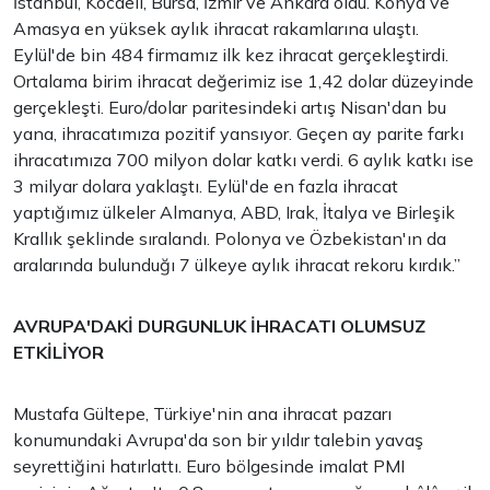
İstanbul, Kocaeli, Bursa, İzmir ve Ankara oldu. Konya ve
Amasya en yüksek aylık ihracat rakamlarına ulaştı.
Eylül'de bin 484 firmamız ilk kez ihracat gerçekleştirdi.
Ortalama birim ihracat değerimiz ise 1,42 dolar düzeyinde
gerçekleşti. Euro/dolar paritesindeki artış Nisan'dan bu
yana, ihracatımıza pozitif yansıyor. Geçen ay parite farkı
ihracatımıza 700 milyon dolar katkı verdi. 6 aylık katkı ise
3 milyar dolara yaklaştı. Eylül'de en fazla ihracat
yaptığımız ülkeler Almanya, ABD, Irak, İtalya ve Birleşik
Krallık şeklinde sıralandı. Polonya ve Özbekistan'ın da
aralarında bulunduğı 7 ülkeye aylık ihracat rekoru kırdık.”
AVRUPA'DAKİ DURGUNLUK İHRACATI OLUMSUZ
ETKİLİYOR
Mustafa Gültepe, Türkiye'nin ana ihracat pazarı
konumundaki Avrupa'da son bir yıldır talebin yavaş
seyrettiğini hatırlattı. Euro bölgesinde imalat PMI