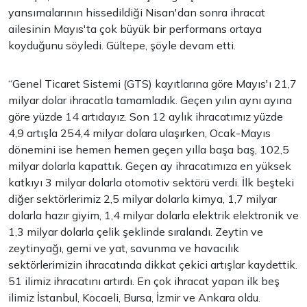
yansımalarının hissedildiği Nisan'dan sonra ihracat
ailesinin Mayıs'ta çok büyük bir performans ortaya
koyduğunu söyledi. Gültepe, şöyle devam etti.
“Genel Ticaret Sistemi (GTS) kayıtlarına göre Mayıs'ı 21,7
milyar dolar ihracatla tamamladık. Geçen yılın aynı ayına
göre yüzde 14 artıdayız. Son 12 aylık ihracatımız yüzde
4,9 artışla 254,4 milyar dolara ulaşırken, Ocak-Mayıs
dönemini ise hemen hemen geçen yılla başa baş, 102,5
milyar dolarla kapattık. Geçen ay ihracatımıza en yüksek
katkıyı 3 milyar dolarla otomotiv sektörü verdi. İlk beşteki
diğer sektörlerimiz 2,5 milyar dolarla kimya, 1,7 milyar
dolarla hazır giyim, 1,4 milyar dolarla elektrik elektronik ve
1,3 milyar dolarla çelik şeklinde sıralandı. Zeytin ve
zeytinyağı, gemi ve yat, savunma ve havacılık
sektörlerimizin ihracatında dikkat çekici artışlar kaydettik.
51 ilimiz ihracatını artırdı. En çok ihracat yapan ilk beş
ilimiz İstanbul, Kocaeli, Bursa, İzmir ve Ankara oldu.