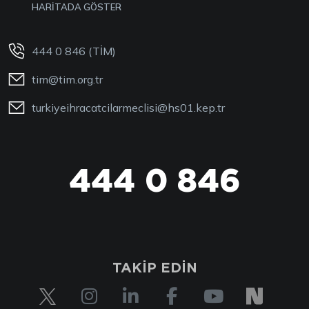
HARİTADA GÖSTER
444 0 846 (TİM)
tim@tim.org.tr
turkiyeihracatcilarmeclisi@hs01.kep.tr
444 0 846
444 0 TİM
TAKİP EDİN