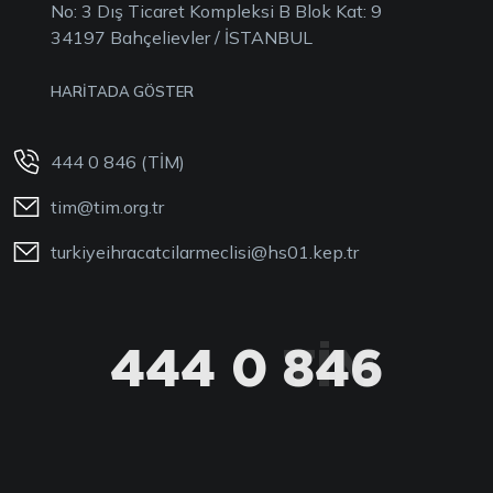
No: 3 Dış Ticaret Kompleksi B Blok Kat: 9
34197 Bahçelievler / İSTANBUL
HARİTADA GÖSTER
444 0 846 (TİM)
tim@tim.org.tr
turkiyeihracatcilarmeclisi@hs01.kep.tr
444 0 846
444 0 TİM