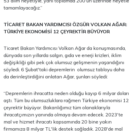
53 alım heyetiyle, yani toplamda 200'ün üzerinde heyetle
tamamlayacağız.”
TİCARET BAKAN YARDIMCISI ÖZGÜR VOLKAN AĞAR:
TÜRKİYE EKONOMİSİ 12 ÇEYREKTİR BÜYÜYOR
Ticaret Bakan Yardımcısı Volkan Ağar da konuşmasında,
dünyada son yıllarda salgın, gıda ve enerji krizleri, iklim
değişikliği gibi pek çok olumsuz gelişmenin yaşandığını
söyledi. 6 Şubat'taki depremlerin olumsuz tabloyu daha
da derinleştirdiğini anlatan Ağar, şunları söyledi:
“Depremlerin ihracatta neden olduğu kayıp 6 milyar doları
aştı. Tüm bu olumsuzluklara rağmen Türkiye ekonomisi 12
çeyrektir büyüyor. Bakanlığımız tüm olanaklarıyla
ihracatçımızın yanında olmaya devam edecek. 2023'te
mal ve hizmet ihracatı kapsamında 20 bine yakın
firmamıza 8 milyar TL'lik destek sağladık. 2028'de mal