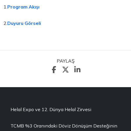
1.
Program Akışı
2.
Duyuru Görseli
PAYLAŞ
Helal Expo ve 12. Dünya Helal Zirvesi
TCMB %3 Oranındaki Döviz Dönüşüm Desteğinin