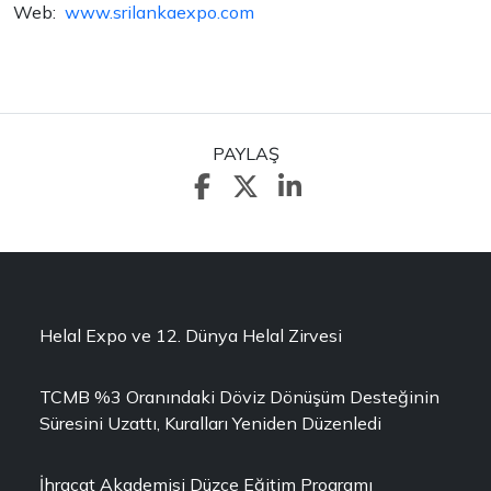
Web:
www.srilankaexpo.com
PAYLAŞ
Helal Expo ve 12. Dünya Helal Zirvesi
TCMB %3 Oranındaki Döviz Dönüşüm Desteğinin
Süresini Uzattı, Kuralları Yeniden Düzenledi
İhracat Akademisi Düzce Eğitim Programı