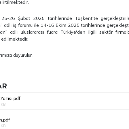
elirtilmektedir.
25-26 Şubat 2025 tarihlerinde Taşkent'te gerçekleştirile
 adlı iş forumu ile 14-16 Ekim 2025 tarihlerinde gerçekleşt
” adlı uluslararası fuara Türkiye'den ilgili sektör firmalar
 edilmektedir.
ımıza duyurulur.
AR
Yazisi.pdf
 KB
m.pdf
 KB