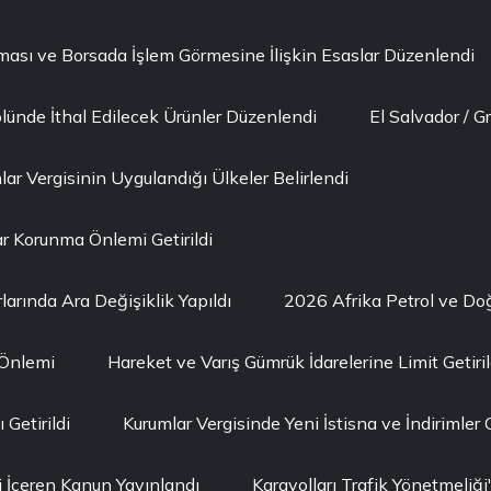
lması ve Borsada İşlem Görmesine İlişkin Esaslar Düzenlendi
lünde İthal Edilecek Ürünler Düzenlendi
El Salvador / G
ar Vergisinin Uygulandığı Ülkeler Belirlendi
r Korunma Önlemi Getirildi
larında Ara Değişiklik Yapıldı
2026 Afrika Petrol ve D
 Önlemi
Hareket ve Varış Gümrük İdarelerine Limit Getiril
Getirildi
Kurumlar Vergisinde Yeni İstisna ve İndirimler G
i İçeren Kanun Yayınlandı
Karayolları Trafik Yönetmeli