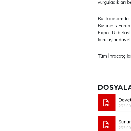
vurguladıkları b
Bu kapsamda, 
Business Forum”
Expo Uzbekistan
kuruluşlar davet
Tüm İhracatçılar
DOSYAL
Davet
253,00
Sunu
253,00