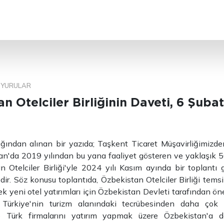
ARA
YURULAR
n Otelciler Birliğinin Daveti, 6 Şuba
ığından alınan bir yazıda; Taşkent Ticaret Müşavirliğimizde
tan'da 2019 yılından bu yana faaliyet gösteren ve yaklaşık
 Otelciler Birliği'yle 2024 yılı Kasım ayında bir toplantı ge
dir. Söz konusu toplantıda, Özbekistan Otelciler Birliği temsil
cek yeni otel yatırımları için Özbekistan Devleti tarafından ön
 Türkiye'nin turizm alanındaki tecrübesinden daha çok 
ve Türk firmalarını yatırım yapmak üzere Özbekistan'a da