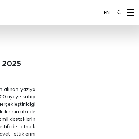
EN
t 2025
n alınan yazıya
 500 üyeye sahip
rçekleştirildiği
cilerinin ülkede
emli desteklerin
istifade etmek
vet ettiklerini