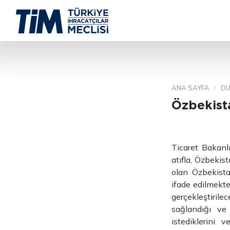
ANA SAYFA
DU
Özbekista
Ticaret Bakanl
atıfla, Özbekis
olan Özbekistan
ifade edilmekte
gerçekleştirile
sağlandığı ve
istediklerini 