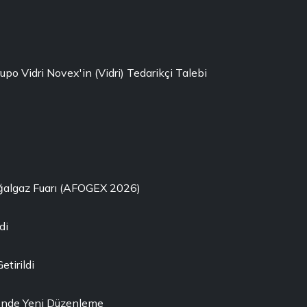
rupo Vidri Novex'in (Vidri) Tedarikçi Talebi
oğalgaz Fuarı (AFOGEX 2026)
di
etirildi
ği'nde Yeni Düzenleme