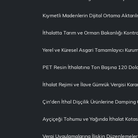
Kıymetli Madenlerin Dijital Ortama Aktarı
İthalatta Tarım ve Orman Bakanlığı Kontro
Yerel ve Küresel Asgari Tamamlayıcı Kuruml
PET Resin İthalatına Ton Başına 120 Dola
İthalat Rejimi ve İlave Gümrük Vergisi Karar
Çin'den İthal Dişçilik Ürünlerine Damping
Ayçiçeği Tohumu ve Yağında İthalat Kotası 
Vergi Uygulamalarına İlişkin Düzenlemeler