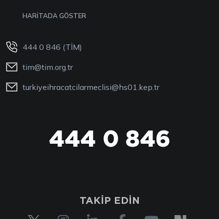
HARİTADA GÖSTER
444 0 846 (TİM)
tim@tim.org.tr
turkiyeihracatcilarmeclisi@hs01.kep.tr
444 0 846
TAKİP EDİN