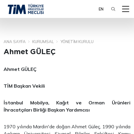
EN
ANA SAYFA
KURUMSAL
YÖNETIM KURULU
ARA
Ahmet GÜLEÇ
Ahmet GÜLEÇ
TİM Başkan Vekili
İstanbul Mobilya, Kağıt ve Orman Ürünleri
İhracatçıları Birliği Başkan Yardımcısı
1970 yılında Mardin'de doğan Ahmet Güleç, 1990 yılında
Ankara Üniversitesi Siyasal Bilgiler Fakültesi Kamu