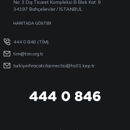
No: 3 Dış Ticaret Kompleksi B Blok Kat: 9
34197 Bahçelievler / İSTANBUL
HARİTADA GÖSTER
444 0 846 (TİM)
tim@tim.org.tr
turkiyeihracatcilarmeclisi@hs01.kep.tr
444 0 846