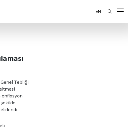
EN
ulaması
 Genel Tebliği
eltmesi
n enflasyon
 şekilde
lirlendi.
eti