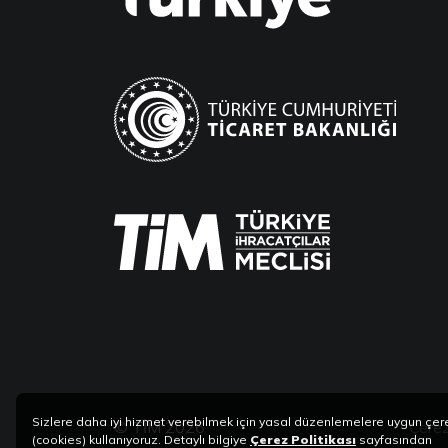
Sizlere daha iyi hizmet verebilmek için yasal düzenlemelere uygun çer
© TİM 2026
Çerez
(cookies) kullanıyoruz. Detaylı bilgiye
Çerez Politikası
sayfasından