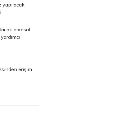
re yapılacak
.
ılacak parasal
n yardımcı
esinden erişim