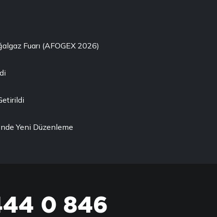
oğalgaz Fuarı (AFOGEX 2026)
di
etirildi
ği'nde Yeni Düzenleme
444 0 846