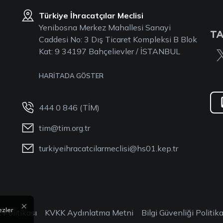
Türkiye İhracatçılar Meclisi
Yenibosna Merkez Mahallesi Sanayi
TA
Caddesi No: 3 Dış Ticaret Kompleksi B Blok
Kat: 9 34197 Bahçelievler / İSTANBUL
HARİTADA GÖSTER
444 0 846 (TİM)
tim@tim.org.tr
turkiyeihracatcilarmeclisi@hs01.kep.tr
×
ezler
 Politikası
KVKK Aydınlatma Metni
Bilgi Güvenliği Politika