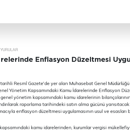
ARA
YURULAR
relerinde Enflasyon Düzeltmesi Uyg
 tarihli Resmî Gazete'de yer alan Muhasebat Genel Müdürlüğü
(Genel Yönetim Kapsamındaki Kamu İdarelerinde Enflasyon Düz
 genel yönetim kapsamındaki kamu idarelerinin bilançolarını
ındırılarak raporlama tarihindeki satın alma gücünü yansıtacak
acıyla enflasyon düzeltmesi uygulamasının usul ve esasları be
apsamındaki kamu idarelerinden, kurumlar vergisi mükellefiy