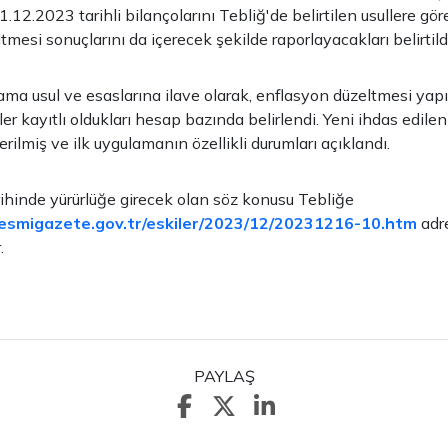
.12.2023 tarihli bilançolarını Tebliğ'de belirtilen usullere gö
mesi sonuçlarını da içerecek şekilde raporlayacakları belirtildi
ama usul ve esaslarına ilave olarak, enflasyon düzeltmesi yap
r kayıtlı oldukları hesap bazında belirlendi. Yeni ihdas edile
rilmiş ve ilk uygulamanın özellikli durumları açıklandı.
hinde yürürlüğe girecek olan söz konusu Tebliğe
esmigazete.gov.tr/eskiler/2023/12/20231216-10.htm
adr
.
PAYLAŞ