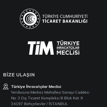
BİZE ULAŞIN
Türkiye İhracatçılar Meclisi
Yenibosna Merkez Mahallesi Sanayi Caddesi
No: 3 Dış Ticaret Kompleksi B Blok Kat: 9
34197 Bahçelievler / İSTANBUL