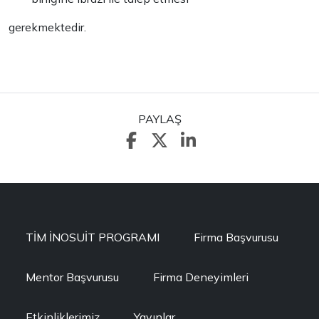
gerekmektedir.
PAYLAŞ
TİM İNOSUİT PROGRAMI
Firma Başvurusu
Mentor Başvurusu
Firma Deneyimleri
Etkinliklerimiz
Yayınlar