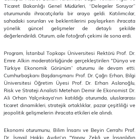
Ticaret Bakanlığı Genel Müdürleri, “Delegeler Soruyor”
oturumunda ihracatçılarla bir araya geldi. Katılımcılar,
sahadaki sorunları ve beklentilerini paylaşırken ihracata
yönelik güncel gelişmeler de detaylı şekilde
değerlendirildi. Oturum, aile fotoğrafı çekimi ile sona erdi.
Program, İstanbul Topkapı Üniversitesi Rektörü Prof. Dr.
Emre Alkin moderatörlüğünde gerçekleştirilen "Dünya ve
Türkiye Ekonomik Görünüm” oturumu ile devam etti.
Cumhurbaşkanı Başdanışmanı Prof. Dr. Çağrı Erhan, Bilgi
Üniversitesi Öğretim Üyesi Prof. Dr. Erhan Aslanoğlu,
Risk ve Strateji Analisti Metehan Demir ile Ekonomist Dr.
Ali Orhan Yalçınkaya'nın katıldığı oturumda, uluslararası
ticaret dinamikleri, stratejik ortaklıklar, pazar çeşitliliği ve
jeopolitik gelişmelerin ihracata etkileri ele alındı.
Ekonomi oturumunu, Bilim İnsanı ve Beyin Cerrahı Prof.
Dr. İsmail Hakkı Aydın'ın "Yapay Zekâ ve İnsanlığın