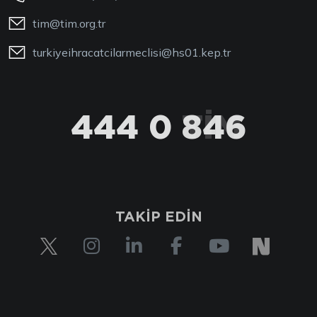
tim@tim.org.tr
turkiyeihracatcilarmeclisi@hs01.kep.tr
444 0 TİM
TAKİP EDİN