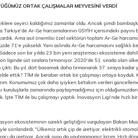
ÜTÜĞÜMÜZ ORTAK ÇALIŞMALAR MEYVESİNİ VERDİ
iklere seyirci kaldığımız zamanlar oldu. Ancak şimdi bambaşk
da Türkiye'de Ar-Ge harcamalarının GSYİH içerisindeki payını
kardık. Ama asıl önemlisi özel sektörün toplam Ar-Ge harcama
zde 71'e yükseldi. Yani aslında Ar-Ge harcamasını sağlıklı bir
 Sadece son bir yılda 23 bin yeni araştırmacı ekosisteme dahil 
n liginde üst sıralara tırmanıyor. 2020'de 51. sırada olan ülkem
 çıktı. Bu yıl, dört basamak daha tırmanarak 37. sıraya kadar y
 elde ettik? TİM ile beraber ortak bir çalışmayı ortaya koyduk.
zım. Konumumuz çok daha iyiyken birtakım verileri güncelleme
sı kuruluşlarla zamanında paylaşmadığımız için olduğumuzdan a
. İşte TİM ile bu çalışmayı yaptık. İnovasyon Ligi'nde hızlı bir
asyon ekosisteminin sürekli geliştiğini vurgulayan Bakan Mu
e sonlandırdı; "Ülkemiz artık çip de üretiyor, elektrikli otomob
racı da üretiyor. Ancak şunu da unutmamamız lazım. Hızlı dö