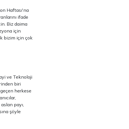
yon Haftası'na
anlarını ifade
tin. Biz daima
izyona için
k bizim için çok
yi ve Teknoloji
inden biri
i geçen herkese
nıcılar,
 aslan payı,
asına şöyle