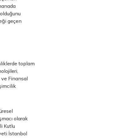
 manada
i olduğunu
eği geçen
nliklerde toplam
ojileri,
 ve Finansal
şimcilik
üresel
şmacı olarak
i Kutlu
eti İstanbol