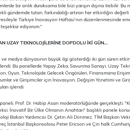
lerde bir anlık duraksama bile bizi yarışın dışına itebilir. Bu
kli gündemde tutan, farkındalığı artıran her etkinliğin değerl
vesileyle Türkiye İnovasyon Haftası'nın düzenlenmesinde em
 teşekkür ediyorum."
N UZAY TEKNOLOJİLERİNE DOPDOLU İKİ GÜN...
im ve medya dünyasının büyük ilgi gösterdiği iki gün süren etki
endi. Bu panellerde Yapay Zeka, Savunma Sanayi, Uzay Teknol
on, Oyun, Teknolojide Gelecek Öngörüleri, Finansmana Erişim
rumlar ve Girişimciler için İnovasyon, Değişim Yönetimi ve Giri
arı işlendi.
k paneli, Prof. Dr. Habip Asan moderatörlüğünde gerçekleşti. "K
si: İnovatif Bir Ülke Olmanın Anahtarı" başlıklı panele konu
loji Bakan Yardımcısı Dr. Çetin Ali Dönmez, TİM Başkan Vekil
sveç İstanbul Başkonsolosu Peter Ericson ve Çin halk Cumhuriy