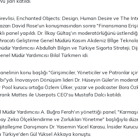
 Jian katıldı.
revlisi, Enchanted Objects: Design, Human Desire ve The Int
n yazarı David Rose'un konuşmasından sonra "Finansmana Eriş
lı panel yapıldı. Dr. İlkay Gültaş'ın moderatörlüğünü üstlendiğ
İhracatı Geliştirme Genel Müdürü Kasım Akdeniz Bİlge Teknolo
dür Yardımcısı Abdullah Bilgin ve Türkiye Sigorta Strateji, Di
nel Müdür Yardımcısı Bilal Türkmen idi.
elinin konu başlığı "Girişimciler, Yöneticiler ve Patronlar içi
bı"ydı. İnovasyon Dönüşüm lideri Dr. Hüseyin Güler'in moderat
y Pool kurucu ortağa Özlem Ülker, yazar ve podcaster Bora Öz
 Frank Mattes ile Userpots CEO'su Mustafa Dalcı katıldı.
Müdür Yardımcısı A. Buğra Ferah'ın yönettiği panel, "Karmaşı
ay Zeka Ölçeklendirme ve Zorlukları Yönetme" başlığıyla düz
jitalleşme Danışmanı Dr. Yasemin Yücel Karasu, İnsider Kurucu
 Türkiye'den Gül Yüksel Akkaya konuştu.