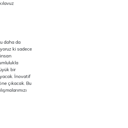
kılavuz
zu daha da
iyoruz ki sadece
 insan
umlulukla
üyük bir
yacak. İnovatif
öne çıkacak. Bu
alışmalarımızı