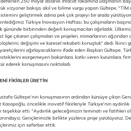
deflenen 250 milyar dolarlık ihracat rakamına ulaşmanın başa
ük vizyoner bakışa, akıl ve bilime vurgu yapan Gültepe, "TİM 
stemini geliştirmek adına pek çok projeyi bir arada yürütüyoru
nlediğimiz Türkiye İnovasyon Haftası, bu çalışmaların başınd
ilk gününde birbirinden değerli konuşmacıları ağırladık. Ülkem
t lige çıkaran çalışmaları ve projeleri, mimarlarının ağzından d
ojilerini, değişimi ve küresel rekabeti konuştuk" dedi. İkinci
iyaretçilerini ağırlayacaklarını ifade eden Başkan Gültepe, Tü
steklerini esirgemeyen bakanlara, katkı veren kurumlara, fir
ür ederek konuşmasını noktaladı.
YENİ FİKİRLER ÜRETİN
stafa Gültepe'nin konuşmasının ardından kürsüye çıkan Genç
asapoğlu, öncelikle inovatif fikirleriyle Türkiye'nin aydınlık 
 teşekkür etti. "Aydınlık geleceğimizin teminatı ve fatihleri o
anındayız. Gençlerimizle birlikte yüzlerce proje yürütüyoruz. D
lerimiz için seferber ettik.