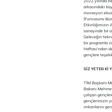
2022 yılında he
arkasındaki büy
inovasyon ekosi
9'uncusunu düze
Etkinliğimizin 
sanayinde bir üs
Geleceğin teknol
bir programla z
Haftası'ndan de
gençlere teşekk
SİZ YETER Kİ 
TİM Başkanı Mu
Bakanı Mehmet K
çalışan gençlere
gençlerimizin y
imkanlarını genç