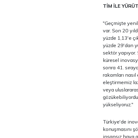
TİM İLE YÜR
"Geçmişte yenil
var. Son 20 yıl
yüzde 1,13'e çı
yüzde 29'dan yü
sektör yapıyor.
küresel inovasyo
sonra 41. sıraya
rakamları nasıl
eleştirmemiz la
veya uluslarara
gözükebiliyorduk
yükseliyoruz."
Türkiye'de inov
konuşmasını şöyl
insansız hava a