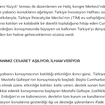
ni Yüzyılı” teması ile düzenlenen ve Haliç kongre Merkezi'nde
e yabancı konuklarını ağırlayan Türkiye İnovasyon Haftası, son
tkılarıyla, Türkiye İhracatçılar Meclisi'nin (TİM) ev sahipliği
ışına katılan ve kalabalık bir davetli topluluğuna hitap eden 
rdoğan, konuşmasında büyüyen ve kalkınan Türkiye'yi dünya
n biri haline getireceklerinin sözünü verdi.
IMIZ CESARET AŞILIYOR, İLHAM VERİYOR
 yabancı konuşmacının katıldığı etkinliğin ikinci günü, Türkiye
ı Mustafa Gültepe'nin konuşmasıyla başladı. Başta Cumhurb
olmak üzere, etkinliğe katılan, katkı veren, destek sunan tüm
ekkür ederek konuşmasına başlayan Mustafa Gültepe, özellikl
rdoğan'ın ve kabinesinin, devletin tüm kurum ve kurullarını
syon konularına gösterdiği ilgi ve desteğe şükranlarını ifade e