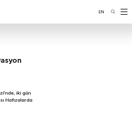
EN
vasyon
i'nde, iki gün
sı Hafızalarda