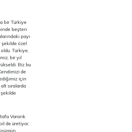
a bir Türkiye
 binde beşten
larındaki payı
 şekilde özel
oldu. Türkiye,
iz, bir yıl
ükseldi. Biz bu
 Kendimizi de
diğimiz için
lt sıralarda
 şekilde
stafa Varank
il de üretiyor,
nüşümün