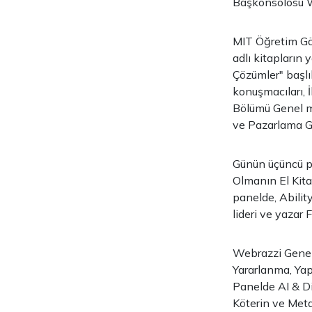
Başkonsolosu Wu
MIT Öğretim Gö
adlı kitapları
Çözümler" başlık
konuşmacıları, 
Bölümü Genel mü
ve Pazarlama Ge
Günün üçüncü pan
Olmanın El Kita
panelde, Abilit
lideri ve yazar
Webrazzi Genel 
Yararlanma, Yap
Panelde AI & Di
Köterin ve Meta