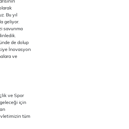
rısının
olarak
z. Bu yıl
a geliyor.
izi savunma
inledik.
 günde de dolup
rkiye İnovasyon
malara ve
lik ve Spor
geleceği için
lan
evletimizin tüm