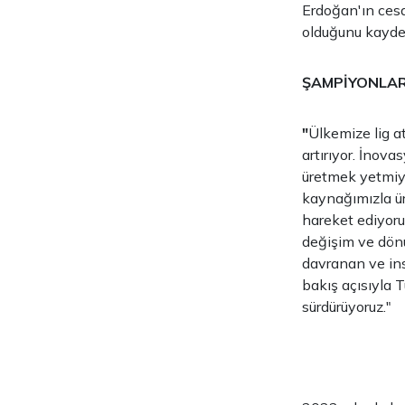
Erdoğan'ın cesar
olduğunu kaydet
ŞAMPİYONLAR 
"
Ülkemize lig a
artırıyor. İnova
üretmek yetmiyo
kaynağımızla ür
hareket ediyoru
değişim ve dön
davranan ve in
bakış açısıyla T
sürdürüyoruz."