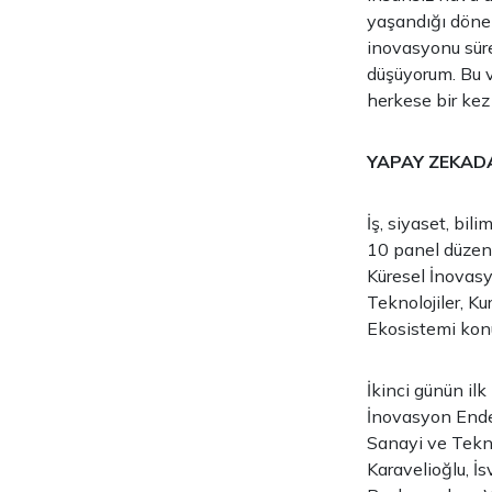
yaşandığı dönem
inovasyonu süre
düşüyorum. Bu 
herkese bir kez
YAPAY ZEKADA
İş, siyaset, bil
10 panel düzenl
Küresel İnovasy
Teknolojiler, Ku
Ekosistemi konul
İkinci günün il
İnovasyon Endek
Sanayi ve Tekno
Karavelioğlu, İ