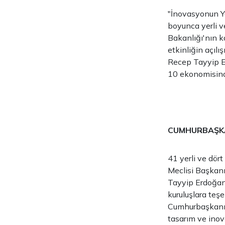
"İnovasyonun Ye
boyunca yerli v
Bakanlığı'nın ka
etkinliğin açıl
Recep Tayyip E
10 ekonomisinde
CUMHURBAŞKAN
41 yerli ve dört
Meclisi Başkan
Tayyip Erdoğan 
kuruluşlara teş
Cumhurbaşkanı E
tasarım ve inova