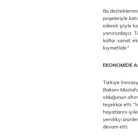
Bu desteklerimi
projeleriyle kat
ederek şöyle kon
yanınızdayız. Tü
kültür, sanat, 
kıymetlidir."
EKONOMİDE AS
Türkiye İnovasy
Bakanı Mustafa 
olduğunun altın
teşekkür etti. "
hayatlarını iyi
yenilikçi ürünle
devam etti;