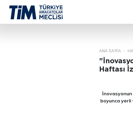
ANA SAYFA
HA
"İnovasyo
Haftası İ
İnovasyonun Y
boyunca yerli