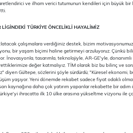
etlendirici ve ilham verici tutumunun kendileri için büyük bir 
ti.
LİGİNDEKİ TÜRKİYE ÖNCELİKLİ HAYALİMİZ
tlatacak çalışmalara verdiğiniz destek, bizim motivasyonumu
syonu, bir yaşam biçimi haline getirmeyi arzuluyoruz. Çünkü bil
r. İnovasyonla, tasarımla, teknolojiyle, AR-GE'yle, donanımlı
ettiklerimize değer katmalıyız. TİM olarak biz bu bilinç ve sor
z" diyen Gültepe, sözlerini şöyle sürdürdü; "Küresel ekonomi, b
üşüm yaşıyor. Yeni dönemde rekabet sadece fiyat odaklı olma
san kaynağına daha çok yatırım yapanlar rekabette bir adım 
ürkiye'yi ihracatta ilk 10 ülke arasına yükseltme vizyonu ile ç