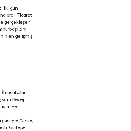
, iki gün
a erdi. Ticaret
nde gerçekleşen
Cumhurbaşkanı
nın en gelişmiş
 İhracatçılar
aşkanı Recep
 isim ve
e
n gücüyle Ar-Ge,
tti. Gültepe,