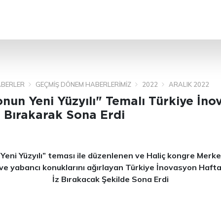
ARA
BERLER
GEÇMIŞ DÖNEM HABERLERIMIZ
2022
ARALIK 2022
nun Yeni Yüzyılı" Temalı Türkiye İno
z Bırakarak Sona Erdi
eni Yüzyılı” teması ile düzenlenen ve Haliç kongre Merkez
 ve yabancı konuklarını ağırlayan Türkiye İnovasyon Hafta
İz Bırakacak Şekilde Sona Erdi