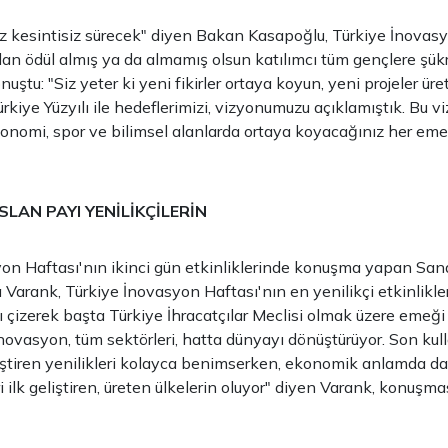
z kesintisiz sürecek" diyen Bakan Kasapoğlu, Türkiye İnovas
ılan ödül almış ya da almamış olsun katılımcı tüm gençlere şükr
uştu: "Siz yeter ki yeni fikirler ortaya koyun, yeni projeler üre
rkiye Yüzyılı ile hedeflerimizi, vizyonumuzu açıklamıştık. Bu v
ekonomi, spor ve bilimsel alanlarda ortaya koyacağınız her eme
LAN PAYI YENİLİKÇİLERİN
on Haftası'nın ikinci gün etkinliklerinde konuşma yapan Sana
Varank, Türkiye İnovasyon Haftası'nın en yenilikçi etkinlikler
ı çizerek başta Türkiye İhracatçılar Meclisi olmak üzere emeğ
İnovasyon, tüm sektörleri, hatta dünyayı dönüştürüyor. Son kulla
leştiren yenilikleri kolayca benimserken, ekonomik anlamda da
ri ilk geliştiren, üreten ülkelerin oluyor" diyen Varank, konuşm