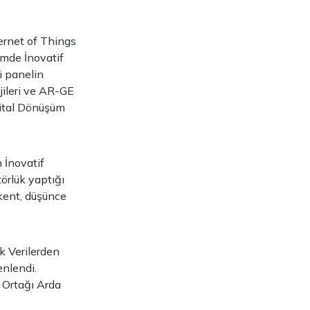
ernet of Things
imde İnovatif
i panelin
jileri ve AR-GE
jital Dönüşüm
n İnovatif
örlük yaptığı
kent, düşünce
k Verilerden
enlendi.
 Ortağı Arda