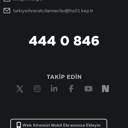
turkiyeihracatcilarmeclisi@hs01.kep.tr
444 0 846
444 0 TİM
TAKİP EDİN
Web Sitemizi Mobil Ekranınıza Ekleyin