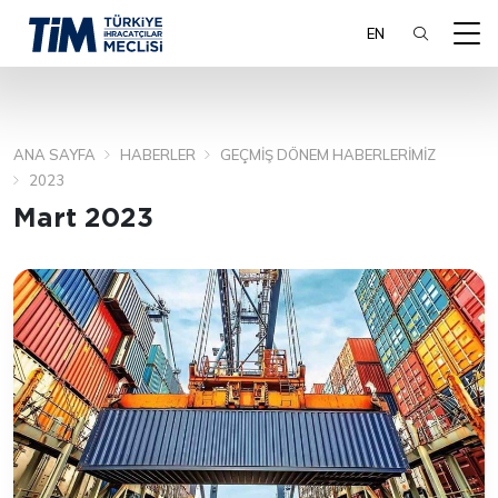
EN
ANA SAYFA
HABERLER
GEÇMIŞ DÖNEM HABERLERIMIZ
ARA
2023
Mart 2023