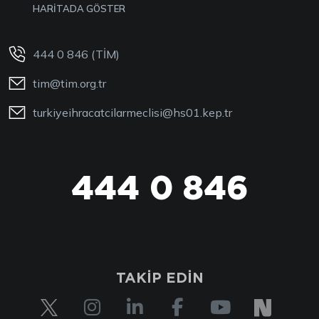
HARİTADA GÖSTER
444 0 846 (TİM)
tim@tim.org.tr
turkiyeihracatcilarmeclisi@hs01.kep.tr
444 0 846
TAKİP EDİN